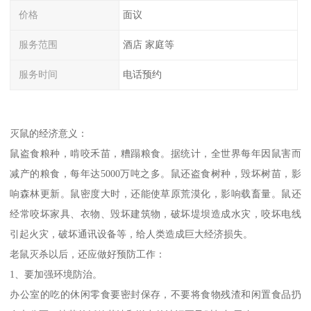
价格
面议
服务范围
酒店 家庭等
服务时间
电话预约
灭鼠的经济意义：
鼠盗食粮种，啃咬禾苗，糟蹋粮食。据统计，全世界每年因鼠害而
减产的粮食，每年达5000万吨之多。鼠还盗食树种，毁坏树苗，影
响森林更新。鼠密度大时，还能使草原荒漠化，影响载畜量。鼠还
经常咬坏家具、衣物、毁坏建筑物，破坏堤坝造成水灾，咬坏电线
引起火灾，破坏通讯设备等，给人类造成巨大经济损失。
老鼠灭杀以后，还应做好预防工作：
1、要加强环境防治。
办公室的吃的休闲零食要密封保存，不要将食物残渣和闲置食品扔