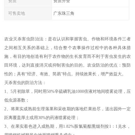
资质
资质齐全
可售卖地
广东珠三角
农业灭杀害虫防治法：是在认识和掌握害虫、作物和环境条件三者
之间相互关系的基础上，结合整个农事操作过程中的各种具体措
施，有目的地创造有利于农作物的生长发育而不利于害虫发生的农
田环境，达到直接消灭或抑制害虫的目的。农业防治的优点：预防
性的；具有“经济、有效、简易”特点。持续效果长，增产效益大。
灭杀害虫的防治方法：
1、5月初除草，同时用50%辛硫磷乳油1000倍液对地间喷雾处理，压
低虫源基数；
2、将果实成熟前生理落果和采收期的落地烂果拾尽，送出园外一定
距离覆盖厚土或用30%的药液喷雾处理；
3、在果实着色进入成熟期，用1.82%胺氯菊酯熏烟剂按1：1兑水，
用喷烟机械顺风向地面喷烟熏杀成虫；