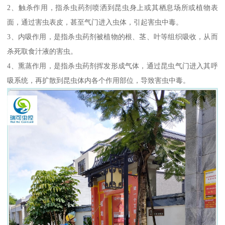
2、触杀作用，指杀虫药剂喷洒到昆虫身上或其栖息场所或植物表
面，通过害虫表皮，甚至气门进入虫体，引起害虫中毒。
3、内吸作用，是指杀虫药剂被植物的根、茎、叶等组织吸收，从而
杀死取食汁液的害虫。
4、熏蒸作用，是指杀虫药剂挥发形成气体，通过昆虫气门进入其呼
吸系统，再扩散到昆虫体内各个作用部位，导致害虫中毒。