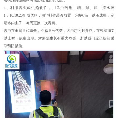
4、利用害虫成虫趋化性，用杀虫药剂、糖、醋、酒、清水按
1:5:10:10:20配成诱铒，用塑料钵装液放置，6-8钵/亩，诱杀成虫，定
期钵内虫子，每周更换一次诱铒。
害虫在田间世代重叠，不易划分代数，各虫态同时并存，在气温10℃
以上时，成虫出现。对果蔬生长有重大危害，所以我们应该提前采
取预防措施。