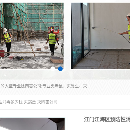
江门市瑞可环境科技有限公司是具有白蚁防治资质的大型专业除四害公司;专业灭老鼠、灭臭虫、灭蟑螂、灭跳蚤、灭蚊、灭蝇、灭白蚁、防蛇等各种害虫的防治。经过多年的努力，公司发展成为集PCO研究、生物制药、害虫防治于一体的专业杀虫灭鼠公司。
性消毒多少钱 灭跳蚤 灭四害公司
江门江海区预防性消