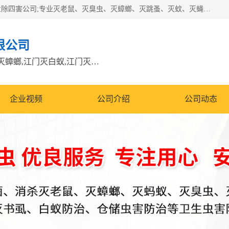
江门市瑞可环境科技有限公司是具有白蚁防治资质的大型专业除四害公司;专业灭老鼠、灭臭虫、灭蟑螂、灭跳蚤、灭蚊、灭蝇、灭白蚁、防蛇等各种害虫的防治。经过多年的努力，公司发展成为集PCO研究、生物制药、害虫防治于一体的专业杀虫灭鼠公司。
限公司
江门除四害公司,江门灭鼠电话,江门灭蟑螂,江门灭白蚁,江门灭鼠江门
企业视频
公司介绍
公司动态