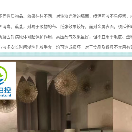
不同性质物品、效果往往不同。对油漆光滑的墙面，喷洒药液不易停留，
洒消毒。熏蒸，对易于吸物的布、纸张效果较好，而对金属表面，须延长
质凝固对病原体可起保护作用，高压蒸气效果虽好，但不宜用于毛皮、塑
苏液多次长时间浸泡乳胶手套，均可造成损坏。对于食品及餐具不宜用有