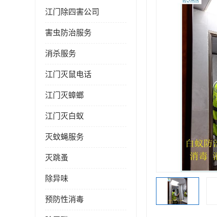
江门除四害公司
害虫防治服务
消杀服务
江门灭鼠电话
江门灭蟑螂
江门灭白蚁
灭蚊蝇服务
灭跳蚤
除异味
预防性消毒