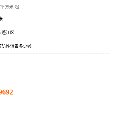
/平方米 起
方米
市蓬江区
预防性消毒多少钱
9692