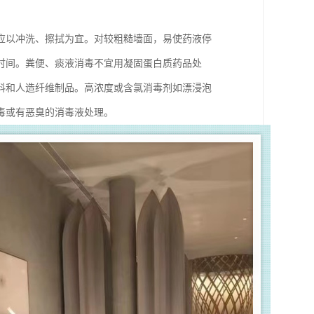
应以冲洗、擦拭为宜。对较粗糙墙面，易使药液停
时间。粪便、痰液消毒不宜用凝固蛋白质药品处
料和人造纤维制品。高浓度或含氯消毒剂如漂浸泡
毒或有恶臭的消毒液处理。