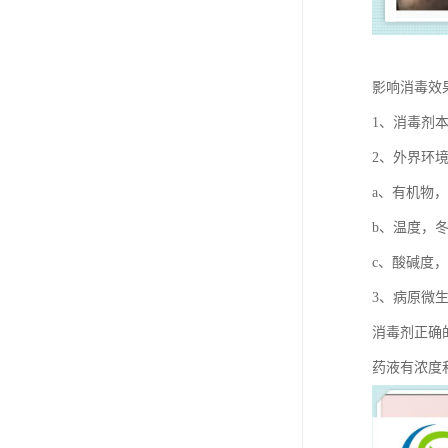
影响消毒效
1、消毒剂
2、外界环
a、有机物
b、温度，
c、酸碱度，
3、病原微
消毒剂正确
药液有浓度