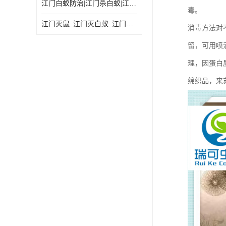
江门白蚁防治|江门杀白蚁|江门杀虫灭鼠|江门灭白蚁|
毒。
江门灭鼠_江门灭白蚁_江门灭蟑螂
消毒方法对
留，可用喷
理，因蛋白
绵织品，来