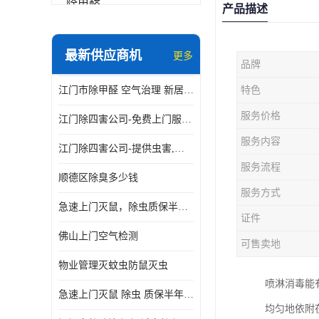
除甲醛
产品描述
最新供应商机
更多
品牌
江门市除甲醛 空气治理 新居除异味 除苯 装修后异味清除
特色
服务价格
江门除四害公司-免费上门服务-随叫随到
服务内容
江门除四害公司-提供虫害,病毒等全面消杀服务
服务流程
顺德区除臭多少钱
服务方式
急速上门灭鼠，除虫质保半年，白蚁、跳蚤、臭虫、蟑螂、德国小镰
证件
佛山上门空气检测
可售卖地
物业管理灭蚊虫防鼠灭虫
喷淋消毒能
急速上门灭鼠 除虫 质保半年 白蚁 跳蚤 臭虫 蟑螂 德国小镰
均匀地依附