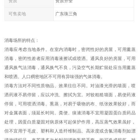
资质
资质齐全
可售卖地
广东珠三角
消毒场所的特点：
消毒应考虑当地条件。在室内消毒时，密闭性好的房屋，可用薰蒸
消毒，密闭性差者应用消毒液擦试或喷洒。通风良好的房屋，可用
通风换气法消毒，通风换气不良，污染空气长期贮留处应当用薰蒸
和喷洒。人口稠密地区不可用有异味强的气体消毒。
消毒方法对不同性质物品、效果往往不同。对油漆光滑的墙面，喷
洒药液不易停留，应以冲洗、擦拭为宜。对较粗糙墙面，易使药液
停留，可用喷洒消毒。熏蒸，对易于吸物的布、纸张效果较好，而
对金属表面，须延长时间。粪便、痰液消毒不宜用凝固蛋白质药品
处理，因蛋白质凝固对病原体可起保护作用，高压蒸气效果虽好，
但不宜用于毛皮、塑料和人造纤维制品。高浓度或含氯消毒剂如漂
浸泡绵织品，来苏液多次长时间浸泡乳胶手套，均可造成损坏。对