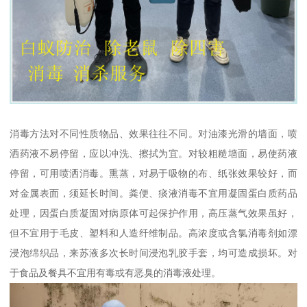
消毒方法对不同性质物品、效果往往不同。对油漆光滑的墙面，喷
洒药液不易停留，应以冲洗、擦拭为宜。对较粗糙墙面，易使药液
停留，可用喷洒消毒。熏蒸，对易于吸物的布、纸张效果较好，而
对金属表面，须延长时间。粪便、痰液消毒不宜用凝固蛋白质药品
处理，因蛋白质凝固对病原体可起保护作用，高压蒸气效果虽好，
但不宜用于毛皮、塑料和人造纤维制品。高浓度或含氯消毒剂如漂
浸泡绵织品，来苏液多次长时间浸泡乳胶手套，均可造成损坏。对
于食品及餐具不宜用有毒或有恶臭的消毒液处理。