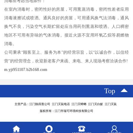
消毒应考虑当地条件：
在室内消毒时，密闭性好的房屋，可用熏蒸消毒，密闭性差者应用
消毒液擦试或喷洒。通风良好的房屋，可用通风换气法消毒，通风
换气不良，污染空气长期贮留处应当用药剂熏蒸和喷洒。人口稠密
地区不可用有异味的气体消毒。接近火源不宜用环氧乙烷等易燃物
消毒。
公司秉承“顾客至上、服务为本”的经营宗旨，以“以诚合作，以信经
营”的经营理念，欢迎新老客户来函、来电、来人现场考察洽谈合作!
m.yjt951107.b2b168.com
Top
主营产品：江门除四害公司 江门灭鼠电话 江门灭蟑螂 江门灭白蚁 江门灭鼠
版权所有：江门市瑞可环境科技有限公司