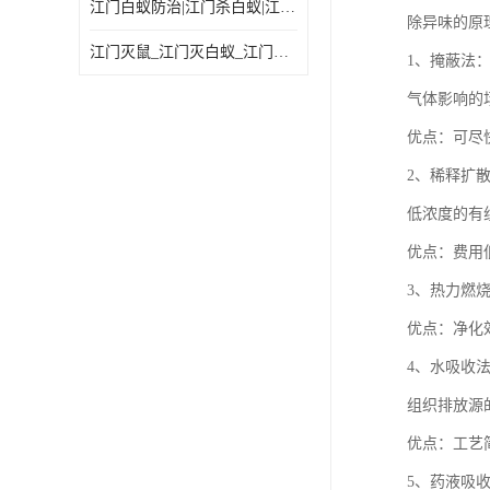
江门白蚁防治|江门杀白蚁|江门杀虫灭鼠|江门灭白蚁|
除异味的原
江门灭鼠_江门灭白蚁_江门灭蟑螂
1、掩蔽法
气体影响的
优点：可尽
2、稀释扩
低浓度的有
优点：费用
3、热力燃
优点：净化
4、水吸收
组织排放源
优点：工艺
5、药液吸