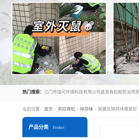
热门搜索：
当前位置：
首页
>
供应商机
>
除异味
> 高要区除异味哪家好
产品分类
Product