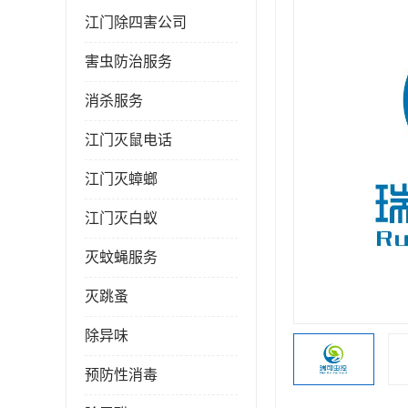
江门除四害公司
害虫防治服务
消杀服务
江门灭鼠电话
江门灭蟑螂
江门灭白蚁
灭蚊蝇服务
灭跳蚤
除异味
预防性消毒