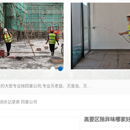
江门市瑞可环境科技有限公司是具有白蚁防治资质的大型专业除四害公司;专业灭老鼠、灭臭虫、灭蟑螂、灭跳蚤、灭蚊、灭蝇、灭白蚁、防蛇等各种害虫的防治。经过多年的努力，公司发展成为集PCO研究、生物制药、害虫防治于一体的专业杀虫灭鼠公司。
 消杀记录表 四害公司
高要区除异味哪家好