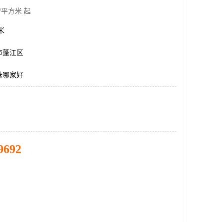
/平方米 起
方米
市蓬江区
味哪家好
9692