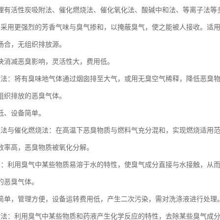
理有活性炭吸附法、催化燃烧法、催化氧化法、酸碱中和法、等离子法等
：采用更强烈的芳香气味与臭气掺和，以掩蔽臭气，使之能被人接收。适
场合，无组织排放源。
快消减恶臭影响，灵活性大，费用低。
散法：将有臭味地气体通过烟囱排至大气，或用无臭空气稀释，降低恶臭
组织排放的恶臭气体。
低、设备简单。
烧法与催化燃烧法：在高温下恶臭物质与燃料气充分混和，实现燃烧适用
效率高，恶臭物质被氧化分解。
法：利用臭气中某些物质易溶于水的特性，使臭气成分直接与水接触，从
的恶臭气体。
简单，管理方便，设备运转费用低，产生二次污染，需对洗涤液进行处理
收法：利用臭气中某些物质和药液产生化学反应的特性，去除某些臭气成