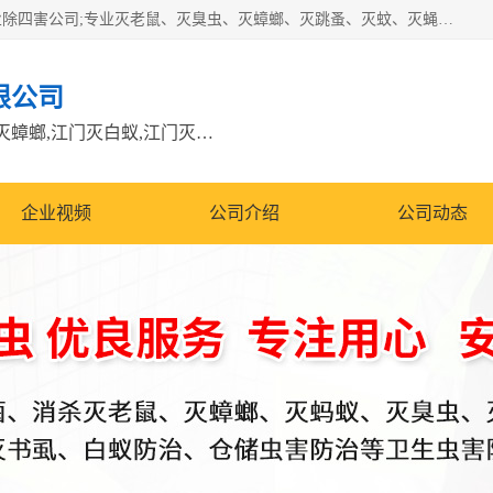
江门市瑞可环境科技有限公司是具有白蚁防治资质的大型专业除四害公司;专业灭老鼠、灭臭虫、灭蟑螂、灭跳蚤、灭蚊、灭蝇、灭白蚁、防蛇等各种害虫的防治。经过多年的努力，公司发展成为集PCO研究、生物制药、害虫防治于一体的专业杀虫灭鼠公司。
限公司
江门除四害公司,江门灭鼠电话,江门灭蟑螂,江门灭白蚁,江门灭鼠江门
企业视频
公司介绍
公司动态