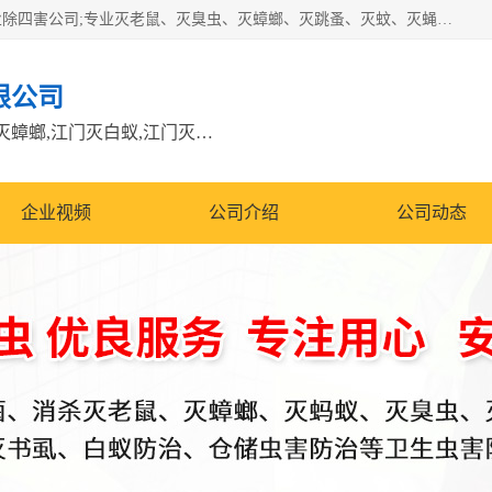
江门市瑞可环境科技有限公司是具有白蚁防治资质的大型专业除四害公司;专业灭老鼠、灭臭虫、灭蟑螂、灭跳蚤、灭蚊、灭蝇、灭白蚁、防蛇等各种害虫的防治。经过多年的努力，公司发展成为集PCO研究、生物制药、害虫防治于一体的专业杀虫灭鼠公司。
限公司
江门除四害公司,江门灭鼠电话,江门灭蟑螂,江门灭白蚁,江门灭鼠江门
企业视频
公司介绍
公司动态