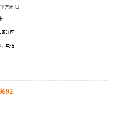
/平方米 起
方米
市蓬江区
公司电话
9692