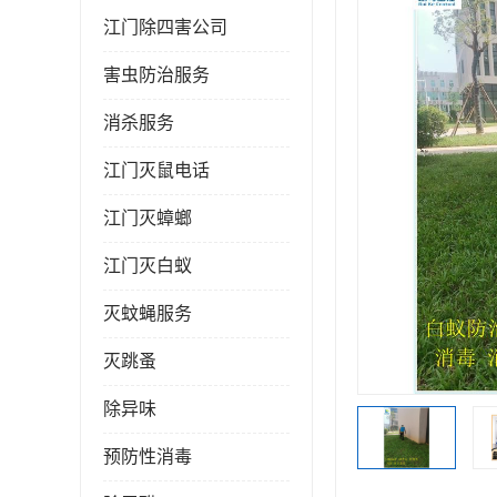
江门除四害公司
害虫防治服务
消杀服务
江门灭鼠电话
江门灭蟑螂
江门灭白蚁
灭蚊蝇服务
灭跳蚤
除异味
预防性消毒