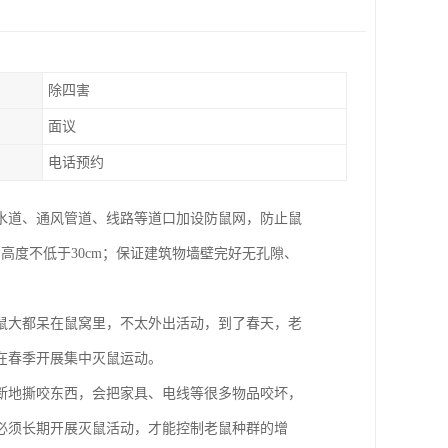
除四害
面议
电话预约
水道、通风管道、线路等道口加设防鼠网，防止鼠
高度不低于30cm；保证建筑物墙壁完好无孔隙、
鼠大都呆在鼠窝里，不太外出活动，到了春天，老
在春季开展集中灭鼠运动。
断地撕咬东西，会把家具、电线等很多物品咬坏，
必须长期开展灭鼠活动，才能控制老鼠种群的增