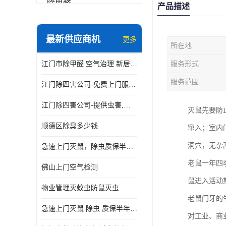
除甲醛
产品描述
最新供应商机
更多
所在地
江门市除甲醛 空气治理 新居除异味 除苯 装修后异味清除
服务形式
服务范围
江门除四害公司-免费上门服务-随叫随到
江门除四害公司-提供虫害,病毒等全面消杀服务
灭鼠先要防
顺德区除臭多少钱
窜入；室内
洞穴，无杂
急速上门灭鼠，除虫质保半年，白蚁、跳蚤、臭虫、蟑螂、德国小镰
老鼠一年四
佛山上门空气检测
鼠进入活动
物业管理灭蚊虫防鼠灭虫
老鼠门牙的
急速上门灭鼠 除虫 质保半年 白蚁 跳蚤 臭虫 蟑螂 德国小镰
对工业、商