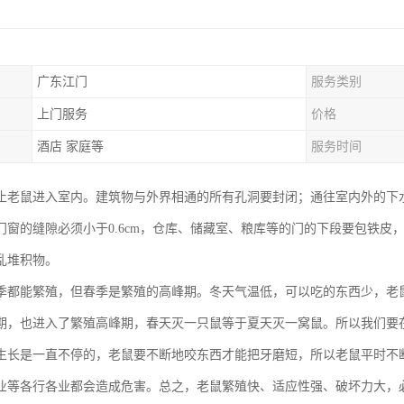
广东江门
服务类别
上门服务
价格
酒店 家庭等
服务时间
止老鼠进入室内。建筑物与外界相通的所有孔洞要封闭；通往室内外的下
门窗的缝隙必须小于0.6cm，仓库、储藏室、粮库等的门的下段要包铁皮，
乱堆积物。
季都能繁殖，但春季是繁殖的高峰期。冬天气温低，可以吃的东西少，老
期，也进入了繁殖高峰期，春天灭一只鼠等于夏天灭一窝鼠。所以我们要
生长是一直不停的，老鼠要不断地咬东西才能把牙磨短，所以老鼠平时不
业等各行各业都会造成危害。总之，老鼠繁殖快、适应性强、破坏力大，