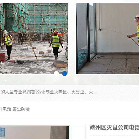
江门市瑞可环境科技有限公司是具有白蚁防治资质的大型专业除四害公司;专业灭老鼠、灭臭虫、灭蟑螂、灭跳蚤、灭蚊、灭蝇、灭白蚁、防蛇等各种害虫的防治。经过多年的努力，公司发展成为集PCO研究、生物制药、害虫防治于一体的专业杀虫灭鼠公司。
司电话 害虫防治
端州区灭鼠公司电话