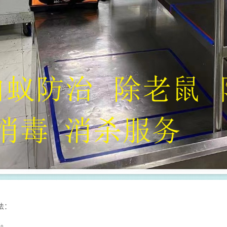
法：
治。