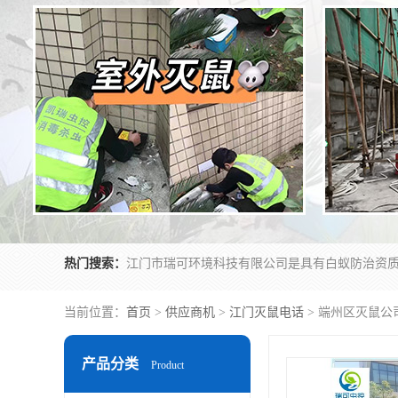
热门搜索：
当前位置：
首页
>
供应商机
>
江门灭鼠电话
> 端州区灭鼠公
产品分类
Product