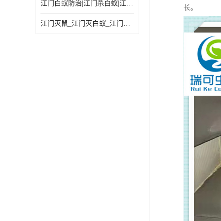
江门白蚁防治|江门杀白蚁|江门杀虫灭鼠|江门灭白蚁|
长。
江门灭鼠_江门灭白蚁_江门灭蟑螂