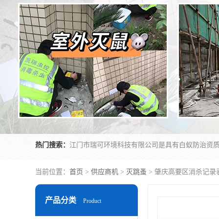
热门搜索：
当前位置：
首页
>
供应商机
>
灭跳蚤
> 肇庆高要区消杀记录
产品分类
Product