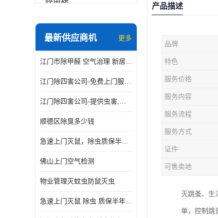
除甲醛
产品描述
最新供应商机
更多
品牌
江门市除甲醛 空气治理 新居除异味 除苯 装修后异味清除
特色
服务价格
江门除四害公司-免费上门服务-随叫随到
服务内容
江门除四害公司-提供虫害,病毒等全面消杀服务
服务流程
顺德区除臭多少钱
服务方式
急速上门灭鼠，除虫质保半年，白蚁、跳蚤、臭虫、蟑螂、德国小镰
证件
佛山上门空气检测
可售卖地
物业管理灭蚊虫防鼠灭虫
灭跳蚤、生
急速上门灭鼠 除虫 质保半年 白蚁 跳蚤 臭虫 蟑螂 德国小镰
单，控制跳