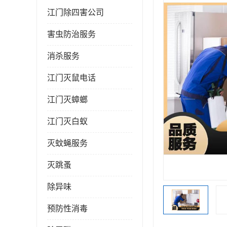
江门除四害公司
害虫防治服务
消杀服务
江门灭鼠电话
江门灭蟑螂
江门灭白蚁
灭蚊蝇服务
灭跳蚤
除异味
预防性消毒