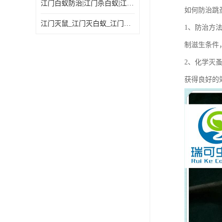
江门白蚁防治|江门杀白蚁|江门杀虫灭鼠|江门灭白蚁|
如何防治跳
江门灭鼠_江门灭白蚁_江门灭蟑螂
1、防治方
制滋生条件
2、化学灭
获得良好的