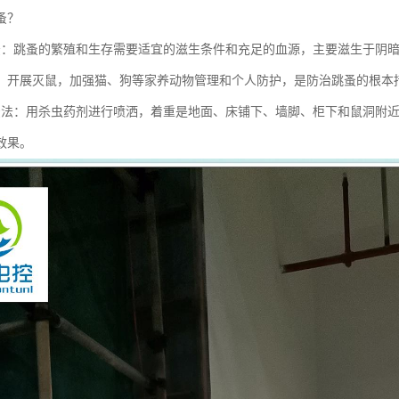
蚤？
法：跳蚤的繁殖和生存需要适宜的滋生条件和充足的血源，主要滋生于阴
，开展灭鼠，加强猫、狗等家养动物管理和个人防护，是防治跳蚤的根本
蚤法：用杀虫药剂进行喷洒，着重是地面、床铺下、墙脚、柜下和鼠洞附近
效果。