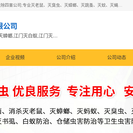
江门市瑞可环境科技有限公司是具有白蚁防治资质的大型专业除四害公司;专业灭老鼠、灭臭虫、灭蟑螂、灭跳蚤、灭蚊、灭蝇、灭白蚁、防蛇等各种害虫的防治。经过多年的努力，公司发展成为集PCO研究、生物制药、害虫防治于一体的专业杀虫灭鼠公司。
限公司
江门除四害公司,江门灭鼠电话,江门灭蟑螂,江门灭白蚁,江门灭鼠江门
企业视频
公司介绍
公司动态