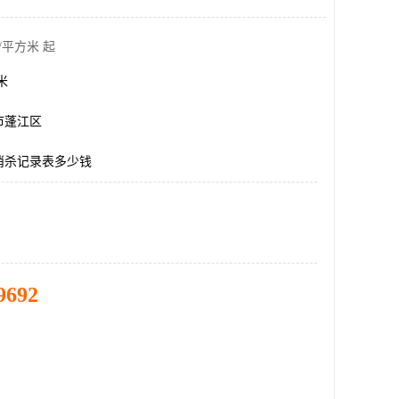
/平方米 起
方米
市蓬江区
消杀记录表多少钱
9692