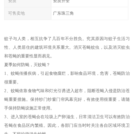
资质
资质齐全
可售卖地
广东珠三角
蚊子与人类，相互抗争了几百年不分胜负。究其原因与蚊子生活习
性、人类居住的建筑环境关系重大。消灭苍蝇蚊虫，以及消灭蚊虫
和苍蝇的重要性显而易见。
夏季如何防蝇，灭蚊蝇？
1、蚊蝇传播疾病，引起食物腐烂，影响食品环境，危害，苍蝇防治
很重要。
2、蚊蝇依靠食物气味和灯光引诱进入超市，阻断苍蝇入侵是防治苍
蝇重要措施。保持纱门纱窗门帘风幕完好，有效使用很重要，请随
手保持防蝇设施正常使用。
3、进入室的苍蝇会在垃圾上产卵滋生，日常清洁卫生可以有效防治
苍蝇在食品区内繁殖。因此，各部门应当时时关注各自区域环境卫
生，不留垃圾滋生蚊蝇。