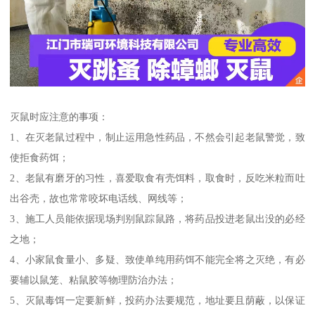
灭鼠时应注意的事项：
1、在灭老鼠过程中，制止运用急性药品，不然会引起老鼠警觉，致
使拒食药饵；
2、老鼠有磨牙的习性，喜爱取食有壳饵料，取食时，反吃米粒而吐
出谷壳，故也常常咬坏电话线、网线等；
3、施工人员能依据现场判别鼠踪鼠路，将药品投进老鼠出没的必经
之地；
4、小家鼠食量小、多疑、致使单纯用药饵不能完全将之灭绝，有必
要辅以鼠笼、粘鼠胶等物理防治办法；
5、灭鼠毒饵一定要新鲜，投药办法要规范，地址要且荫蔽，以保证