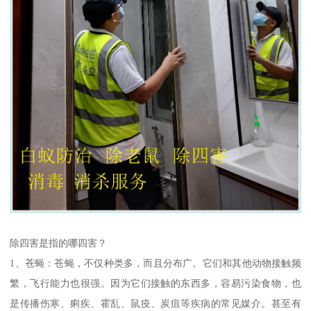
除四害是指的哪四害？
1、苍蝇：苍蝇，不仅种类多，而且分布广。它们和其他动物接触频
繁，飞行能力也很强。因为它们接触的东西多，容易污染食物，也
是传播伤寒、痢疾、霍乱、鼠疫、炭疽等疾病的常见媒介。甚至有