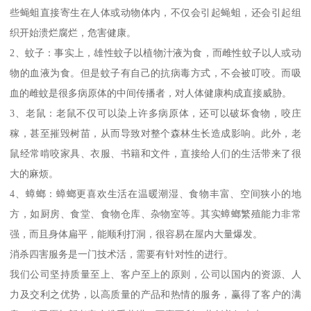
些蝇蛆直接寄生在人体或动物体内，不仅会引起蝇蛆，还会引起组
织开始溃烂腐烂，危害健康。
2、蚊子：事实上，雄性蚊子以植物汁液为食，而雌性蚊子以人或动
物的血液为食。但是蚊子有自己的抗病毒方式，不会被叮咬。而吸
血的雌蚊是很多病原体的中间传播者，对人体健康构成直接威胁。
3、老鼠：老鼠不仅可以染上许多病原体，还可以破坏食物，咬庄
稼，甚至摧毁树苗，从而导致对整个森林生长造成影响。此外，老
鼠经常啃咬家具、衣服、书籍和文件，直接给人们的生活带来了很
大的麻烦。
4、蟑螂：蟑螂更喜欢生活在温暖潮湿、食物丰富、空间狭小的地
方，如厨房、食堂、食物仓库、杂物室等。其实蟑螂繁殖能力非常
强，而且身体扁平，能顺利打洞，很容易在屋内大量爆发。
消杀四害服务是一门技术活，需要有针对性的进行。
我们公司坚持质量至上、客户至上的原则，公司以国内的资源、人
力及交利之优势，以高质量的产品和热情的服务，赢得了客户的满