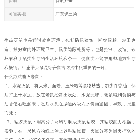
资质
资质齐全
可售卖地
广东珠三角
生态灭鼠也是通过改良环境，包括防鼠建筑、断绝鼠粮、农田改
造、搞好室内外环境卫生、鼠类隐蔽处所等，也是控制、改造、破
坏有利于鼠类生存的生活环境和条件，使鼠类不能在那些地方生存
和繁衍。生态学灭鼠是综合鼠害防治中很重要的一环。
什么办法能灭老鼠：
1、水泥灭鼠：将大米、面粉、玉米粉等食物炒熟，加少许香油，然
后拌上干水泥，放在老鼠经常出没处。水泥无味，老鼠嗅到食物与
油香便吞吃起来，吃后水泥在肠道内吸入水份而凝固，导致，胀腹
而死；
2、粘胶灭鼠：用高分子材料研制成灭鼠粘胶，其粘胶能力很强，
实验，在一尺见方的纸上涂上这种粘鼠胶，灭鼠效率为鼠夹捕杀的
四倍。在5—40℃的条件下，有效期超过三个月；