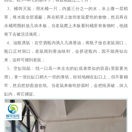
3、桶饵灭鼠：用水桶一只，内盛三分之一的水，水上撒一层稻
草，将水面全部遮蔽，再在稻草上放些老鼠爱吃的食物，然后再在
水桶周围斜放几块木板，当老鼠爬上木板看到桶里有食物时，他跳
将下去被活活淹死；
4、油瓶诱鼠：在空酒瓶内滴入几滴香油，将瓶子放在老鼠洞口，
瓶口正对洞口，老鼠闻到香油味时，会挤进瓶内，因不能再钻出
来，这样可捕到老鼠；
5、空缸陷鼠：找一口高一米左右的缸或者类似的容器(里面要光
滑)，拿一张比缸口稍大一些的薄纸，轻轻地糊在缸口上，但不要糊
牢，然后把炒面放在纸。当老鼠来偷吃炒面时，会把纸弄破，掉入
缸内，将它捕捉。