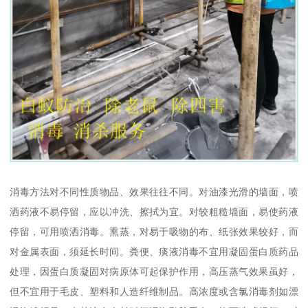
消毒方法对不同性质物品、效果往往不同。对油漆光滑的墙面，喷
洒药液不易停留，应以冲洗、擦拭为宜。对较粗糙墙面，易使药液
停留，可用喷洒消毒。熏蒸，对易于吸物的布、纸张效果较好，而
对金属表面，须延长时间。粪便、痰液消毒不宜用凝固蛋白质药品
处理，因蛋白质凝固对病原体可起保护作用，高压蒸气效果虽好，
但不宜用于毛皮、塑料和人造纤维制品。高浓度或含氯消毒剂如漂