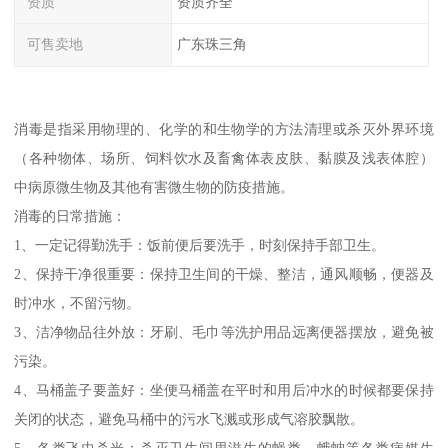
资质
资质齐全
可售卖地
广东珠三角
消毒是指采用物理的、化学的和生物学的方法清理或杀灭外界环境
（各种物体、场所、饲料饮水及畜禽体表皮肤、黏膜及浅表体腔）
中病原微生物及其他有害微生物的防疫措施。
消毒的日常措施：
1、一定记得勤洗手：饭前便后要洗手，时刻保持手部卫生。
2、保持干净很重要：保持卫生间的干燥、整洁，通风顺畅，便器及
时冲水，不留污物。
3、洁净物品往外放：牙刷、毛巾等洗护用品远离便器摆放，避免被
污染。
4、马桶盖子要盖好：坐便马桶盖在平时和用后冲水的时候都要保持
关闭的状态，避免马桶中的污水飞溅或形成气溶胶飘散。
5、各类飞虫杀光：杀灭卫生间里滋生的蝇类、蛾蚋等各类病媒生