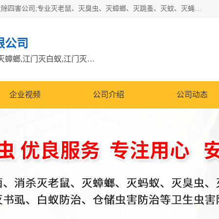
江门市瑞可环境科技有限公司是具有白蚁防治资质的大型专业除四害公司;专业灭老鼠、灭臭虫、灭蟑螂、灭跳蚤、灭蚊、灭蝇、灭白蚁、防蛇等各种害虫的防治。经过多年的努力，公司发展成为集PCO研究、生物制药、害虫防治于一体的专业杀虫灭鼠公司。
限公司
江门除四害公司,江门灭鼠电话,江门灭蟑螂,江门灭白蚁,江门灭鼠江门
企业视频
公司介绍
公司动态