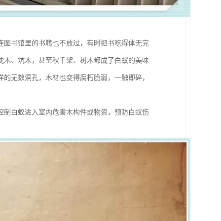
连图书馆里的书籍也不放过，有时把书吃得体无完
枕木、坑木，甚至秋千架、树木都成了白蚁的美味
样的无数洞孔，木材也变得腐朽脆弱，一触即碎，
控制白蚁进入室内危害木构件或物资，预防白蚁伤