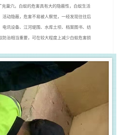
扩充巢穴。白蚁的危害具有大的隐蔽性，白蚁生活
、活动隐蔽，危害不易被人察觉，一经发现往往后
、电讯设备、江河堤围、水库土坝、档案图书、纺
蚁防治相当重要，可在较大程度上减少白蚁危害损