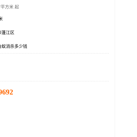
/平方米 起
方米
市蓬江区
白蚁消杀多少钱
9692