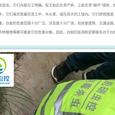
性昆虫，它们内部分工明确。蚁王蚁后负责产卵，工蚁负责“破坏”墙体、
中，它们喜欢筑巢在泥土中、木头里、或在高大的土垅内。它们修筑隧道
重。白蚁的危害范围十分广泛，涉及面十分广阔，如房屋建筑、交通设施
农林植物等都可能是它的危害对象。因此，白蚁的监测和定期查杀对于白