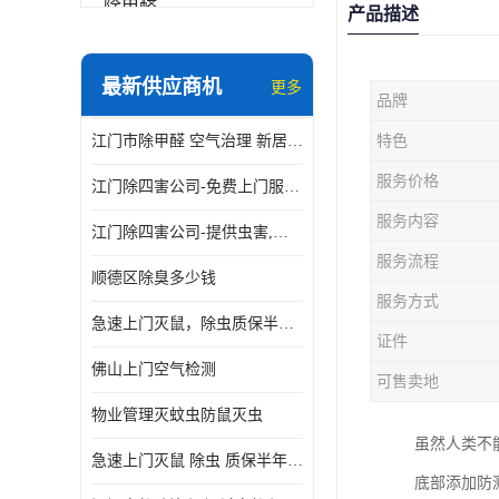
除甲醛
产品描述
最新供应商机
更多
品牌
江门市除甲醛 空气治理 新居除异味 除苯 装修后异味清除
特色
服务价格
江门除四害公司-免费上门服务-随叫随到
服务内容
江门除四害公司-提供虫害,病毒等全面消杀服务
服务流程
顺德区除臭多少钱
服务方式
急速上门灭鼠，除虫质保半年，白蚁、跳蚤、臭虫、蟑螂、德国小镰
证件
佛山上门空气检测
可售卖地
物业管理灭蚊虫防鼠灭虫
虽然人类不
急速上门灭鼠 除虫 质保半年 白蚁 跳蚤 臭虫 蟑螂 德国小镰
底部添加防