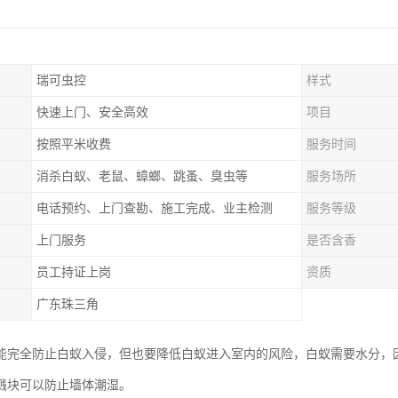
瑞可虫控
样式
快速上门、安全高效
项目
按照平米收费
服务时间
消杀白蚁、老鼠、蟑螂、跳蚤、臭虫等
服务场所
电话预约、上门查勘、施工完成、业主检测
服务等级
上门服务
是否含香
员工持证上岗
资质
广东珠三角
能完全防止白蚁入侵，但也要降低白蚁进入室内的风险，白蚁需要水分，
溅块可以防止墙体潮湿。