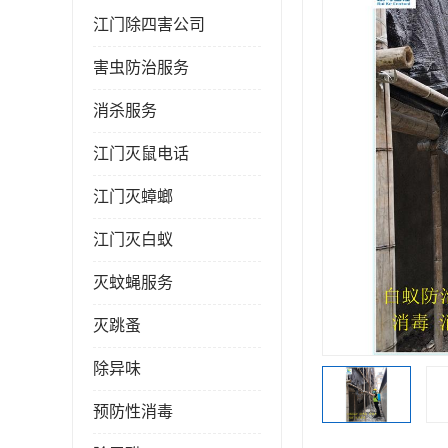
江门除四害公司
害虫防治服务
消杀服务
江门灭鼠电话
江门灭蟑螂
江门灭白蚁
灭蚊蝇服务
灭跳蚤
除异味
预防性消毒