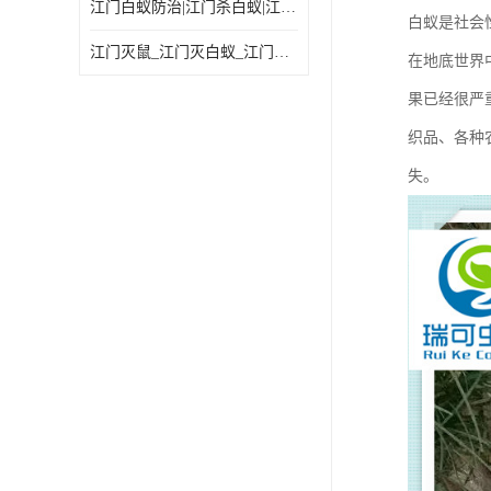
江门白蚁防治|江门杀白蚁|江门杀虫灭鼠|江门灭白蚁|
白蚁是社会
江门灭鼠_江门灭白蚁_江门灭蟑螂
在地底世界
果已经很严
织品、各种
失。