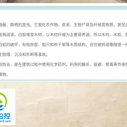
隐蔽、群栖的昆虫。它爱吃农作物、皮革、生物尸体及纤维类物质，甚至
法再阅读。白蚁嗜食木材，以木材纤维为主要营养源。所以木柱、木桩、
白蚁的破坏，有些房屋、船只和秋千架等木质结构，往往被蛀成像隧道一
生倒塌、沉没和折断等事故。
蚁防治，是在建筑过程中使用化学药剂。利用的触杀、驱避、胃毒等作用
植物。