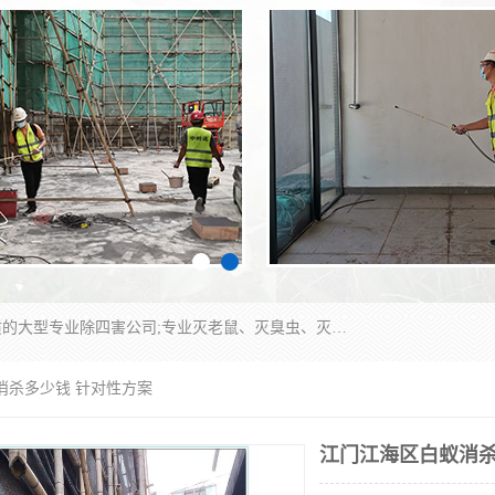
江门市瑞可环境科技有限公司是具有白蚁防治资质的大型专业除四害公司;专业灭老鼠、灭臭虫、灭蟑螂、灭跳蚤、灭蚊、灭蝇、灭白蚁、防蛇等各种害虫的防治。经过多年的努力，公司发展成为集PCO研究、生物制药、害虫防治于一体的专业杀虫灭鼠公司。
消杀多少钱 针对性方案
江门江海区白蚁消杀