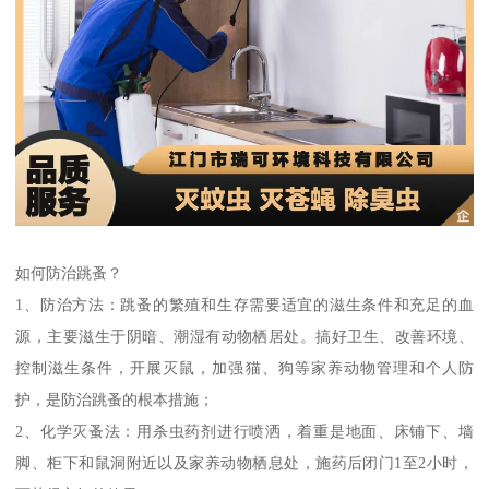
如何防治跳蚤？
1、防治方法：跳蚤的繁殖和生存需要适宜的滋生条件和充足的血
源，主要滋生于阴暗、潮湿有动物栖居处。搞好卫生、改善环境、
控制滋生条件，开展灭鼠，加强猫、狗等家养动物管理和个人防
护，是防治跳蚤的根本措施；
2、化学灭蚤法：用杀虫药剂进行喷洒，着重是地面、床铺下、墙
脚、柜下和鼠洞附近以及家养动物栖息处，施药后闭门1至2小时，