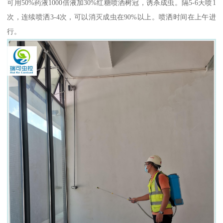
可用50%药液1000倍液加30%红糖喷洒树冠，诱杀成虫。隔5-6天喷1
次，连续喷洒3-4次，可以消灭成虫在90%以上。喷洒时间在上午进
行。