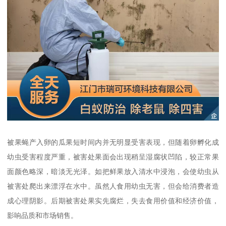
被果蝇产入卵的瓜果短时间内并无明显受害表现，但随着卵孵化成
幼虫受害程度严重，被害处果面会出现稍呈湿腐状凹陷，较正常果
面颜色略深，暗淡无光泽。如把鲜果放入清水中浸泡，会使幼虫从
被害处爬出来漂浮在水中。虽然人食用幼虫无害，但会给消费者造
成心理阴影。后期被害处果实先腐烂，失去食用价值和经济价值，
影响品质和市场销售。