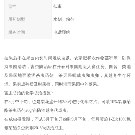
毒性
低毒
用药剂型
水剂，粉剂
服务时间
电话预约
挂果后不在果园内长时间堆放垃圾、农家肥和农作物茎秆等，以保
持果园清洁，害虫防治应在开春对果园附近人畜住房、圈舍、粪池
及果园地面喷洒杀虫药剂，杀灭果蝇成虫和虫卵，其越冬生存环
境。果实成熟后及时采摘，同时清理果园中的落果。
害虫防治的化学防治措施：
在3月中下旬，也是梨花盛开到2/3时进行化学防治。可喷10%氯氰菊
酯杀虫药剂20g/亩防治越冬代成虫。
在成虫盛发期，即从5月下旬开始到9月下旬，每月喷施1-2次10%氯
氰菊酯杀虫药剂20-30g防治成虫。