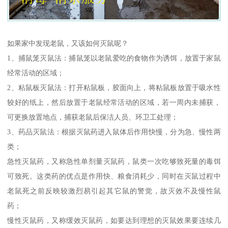
如果家中发现老鼠，又该如何灭鼠呢？
1、捕鼠笼灭鼠法：捕鼠笼以老鼠爱吃的食物作为诱饵，放置于家鼠
经常活动的区域；
2、粘鼠板灭鼠法：打开粘鼠板，胶面向上，将粘鼠板放置于吸水性
较好的纸上，然后放置于老鼠经常活动的区域，若一周内未捕获，
可更换放置地点，捕获老鼠后保洁人员、环卫工处理；
3、药品灭鼠法：根据灭鼠药进入鼠体后作用快慢，分为急、慢性两
类；
急性灭鼠药，又称急性单剂量灭鼠药，鼠类一次吃够致死量的毒饵
可致死。这类药的优点是作用快、粮食消耗少，同时在灭鼠过程中
老鼠死之前反映较激烈易引起其它鼠的警觉，故灭效不及慢性鼠
药；
慢性灭鼠药，又称缓效灭鼠药，如要达到理想的灭鼠效果要连续几