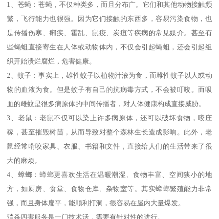
1、苍蝇：苍蝇，不仅种类多，而且分布广。它们和其他动物接触频
繁，飞行能力也很强。因为它们接触的东西多，容易污染食物，也
是传播伤寒、痢疾、霍乱、鼠疫、炭疽等疾病的常见媒介。甚至有
些蝇蛆直接寄生在人体或动物体内，不仅会引起蝇蛆，还会引起组
织开始溃烂腐烂，危害健康。
2、蚊子：事实上，雄性蚊子以植物汁液为食，而雌性蚊子以人或动
物的血液为食。但是蚊子有自己的抗病毒方式，不会被叮咬。而吸
血的雌蚊是很多病原体的中间传播者，对人体健康构成直接威胁。
3、老鼠：老鼠不仅可以染上许多病原体，还可以破坏食物，咬庄
稼，甚至摧毁树苗，从而导致对整个森林生长造成影响。此外，老
鼠经常啃咬家具、衣服、书籍和文件，直接给人们的生活带来了很
大的麻烦。
4、蟑螂：蟑螂更喜欢生活在温暖潮湿、食物丰富、空间狭小的地
方，如厨房、食堂、食物仓库、杂物室等。其实蟑螂繁殖能力非常
强，而且身体扁平，能顺利打洞，很容易在屋内大量爆发。
消杀四害服务是一门技术活，需要有针对性的进行。