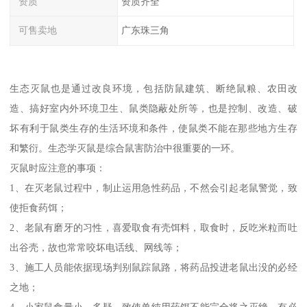
资质
资质齐全
可售卖地
广东珠三角
生态灭鼠也是通过改良环境，包括防鼠建筑、断绝鼠粮、农田改
造、搞好室内外环境卫生、鼠类隐蔽处所等，也是控制、改造、破
坏有利于鼠类生存的生活环境和条件，使鼠类不能在那些地方生存
和繁衍。生态学灭鼠是综合鼠害防治中很重要的一环。
灭鼠时应注意的事项：
1、在灭老鼠过程中，制止运用急性药品，不然会引起老鼠警觉，致
使拒食药饵；
2、老鼠有磨牙的习性，喜爱取食有壳饵料，取食时，反吃米粒而吐
出谷壳，故也常常咬坏电话线、网线等；
3、施工人员能依据现场判别鼠踪鼠路，将药品投进老鼠出没的必经
之地；
4、小家鼠食量小、多疑、致使单纯用药饵不能完全将之灭绝，有必