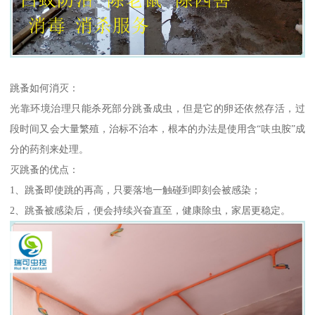
跳蚤如何消灭：
光靠环境治理只能杀死部分跳蚤成虫，但是它的卵还依然存活，过
段时间又会大量繁殖，治标不治本，根本的办法是使用含“呋虫胺”成
分的药剂来处理。
灭跳蚤的优点：
1、跳蚤即使跳的再高，只要落地一触碰到即刻会被感染；
2、跳蚤被感染后，便会持续兴奋直至，健康除虫，家居更稳定。