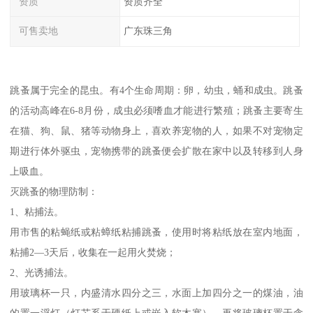
资质
资质齐全
可售卖地
广东珠三角
跳蚤属于完全的昆虫。有4个生命周期：卵，幼虫，蛹和成虫。跳蚤
的活动高峰在6-8月份，成虫必须嗜血才能进行繁殖；跳蚤主要寄生
在猫、狗、鼠、猪等动物身上，喜欢养宠物的人，如果不对宠物定
期进行体外驱虫，宠物携带的跳蚤便会扩散在家中以及转移到人身
上吸血。
灭跳蚤的物理防制：
1、粘捕法。
用市售的粘蝇纸或粘蟑纸粘捕跳蚤，使用时将粘纸放在室内地面，
粘捕2—3天后，收集在一起用火焚烧；
2、光诱捕法。
用玻璃杯一只，内盛清水四分之三，水面上加四分之一的煤油，油
的置一浮灯（灯芯系于硬纸上或嵌入软木塞），再将玻璃杯置于含