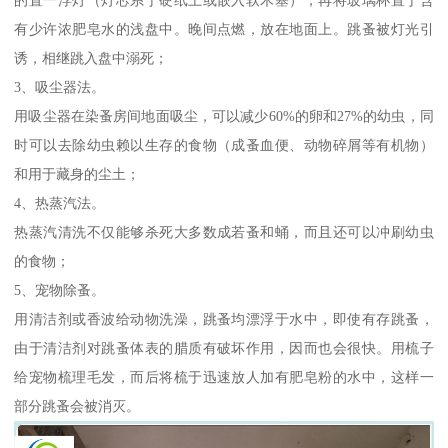
有少许浓肥皂水的浅盘中。晚间点燃，放在地面上。跳蚤被灯光引
诱，相继跳入盘中溺死；
3、吸尘器法。
用吸尘器在染蚤房间地面吸尘，可以减少60%的卵和27%的幼虫，同
时可以去除幼虫赖以生存的食物（成蚤血便、动物碎屑等有机物）
和用于藏身的尘土；
4、热蒸汽法。
热蒸汽清洗不仅能够杀死大多数成若蚤和蛹，而且还可以冲刷幼虫
的食物；
5、宠物除蚤。
用清洁剂或香波给动物洗澡，跳蚤均漂浮于水中，即使有存跳蚤，
由于清洁剂对跳蚤体表的腊质有破坏作用，因而也会很快。用梳子
给宠物梳理毛发，而后将梳于迅速放人加有肥皂粉的水中，这样一
部分跳蚤会被消灭。