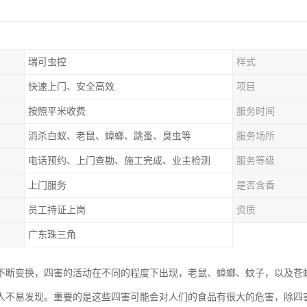
瑞可虫控
样式
快速上门、安全高效
项目
按照平米收费
服务时间
消杀白蚁、老鼠、蟑螂、跳蚤、臭虫等
服务场所
电话预约、上门查勘、施工完成、业主检测
服务等级
上门服务
是否含香
员工持证上岗
资质
广东珠三角
不断变换，四害的活动在不同的程度下出现，老鼠、蟑螂、蚊子，以及苍
人不易发现。重要的是这些四害可能会对人们的食品有很大的危害，除四