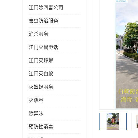
江门除四害公司
害虫防治服务
消杀服务
江门灭鼠电话
江门灭蟑螂
江门灭白蚁
灭蚊蝇服务
灭跳蚤
除异味
预防性消毒