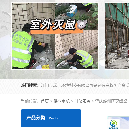
热门搜索：
当前位置：
首页
>
供应商机
>
消杀服务
> 肇庆端州区灭蟑螂
产品分类
Product