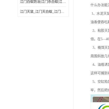
江门白蚁防治|江门杀白蚁|江门杀虫灭鼠|江门灭白蚁|
什么办法能
江门灭鼠_江门灭白蚁_江门灭蟑螂
1、水泥灭
油香便吞吃
2、粘胶灭
倍。在5—
3、桶饵灭
周围斜放几
4、油瓶诱
这样可捕到
5、空缸陷
牢，然后把