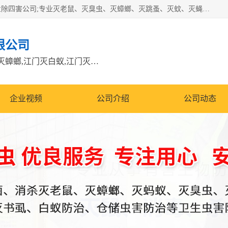
江门市瑞可环境科技有限公司是具有白蚁防治资质的大型专业除四害公司;专业灭老鼠、灭臭虫、灭蟑螂、灭跳蚤、灭蚊、灭蝇、灭白蚁、防蛇等各种害虫的防治。经过多年的努力，公司发展成为集PCO研究、生物制药、害虫防治于一体的专业杀虫灭鼠公司。
限公司
江门除四害公司,江门灭鼠电话,江门灭蟑螂,江门灭白蚁,江门灭鼠江门
企业视频
公司介绍
公司动态