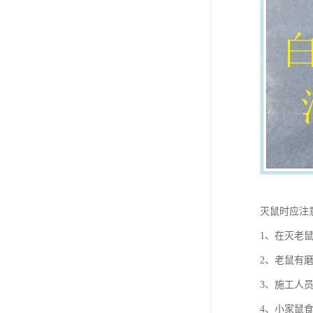
灭鼠时应注
1、在灭老
2、老鼠有
3、施工人
4、小家鼠