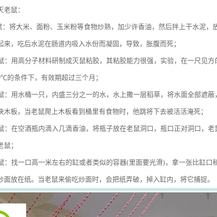
灭老鼠：
鼠：将大米、面粉、玉米粉等食物炒熟，加少许香油，然后拌上干水泥，
起来，吃后水泥在肠道内吸入水份而凝固，导致，胀腹而死；
鼠：用高分子材料研制成灭鼠粘胶，其粘胶能力很强，实验，在一尺见方
40℃的条件下，有效期超过三个月；
鼠：用水桶一只，内盛三分之一的水，水上撒一层稻草，将水面全部遮蔽
块木板，当老鼠爬上木板看到桶里有食物时，他跳将下去被活活淹死；
鼠：在空酒瓶内滴入几滴香油，将瓶子放在老鼠洞口，瓶口正对洞口，老
老鼠；
鼠：找一口高一米左右的缸或者类似的容器(里面要光滑)，拿一张比缸口
炒面放在纸。当老鼠来偷吃炒面时，会把纸弄破，掉入缸内，将它捕捉。