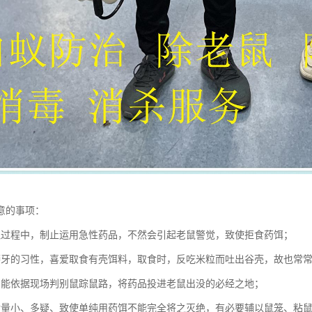
意的事项：
鼠过程中，制止运用急性药品，不然会引起老鼠警觉，致使拒食药饵；
磨牙的习性，喜爱取食有壳饵料，取食时，反吃米粒而吐出谷壳，故也常
员能依据现场判别鼠踪鼠路，将药品投进老鼠出没的必经之地；
食量小、多疑、致使单纯用药饵不能完全将之灭绝，有必要辅以鼠笼、粘