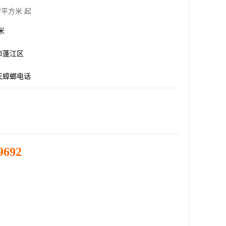
/平方米 起
方米
市蓬江区
灭蟑螂电话
9692