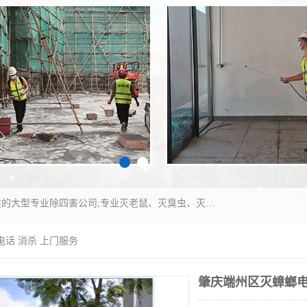
江门市瑞可环境科技有限公司是具有白蚁防治资质的大型专业除四害公司;专业灭老鼠、灭臭虫、灭蟑螂、灭跳蚤、灭蚊、灭蝇、灭白蚁、防蛇等各种害虫的防治。经过多年的努力，公司发展成为集PCO研究、生物制药、害虫防治于一体的专业杀虫灭鼠公司。
电话 消杀 上门服务
肇庆端州区灭蟑螂电