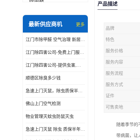
除甲醛
产品描述
最新供应商机
更多
品牌
江门市除甲醛 空气治理 新居除异味 除苯 装修后异味清除
特色
服务价格
江门除四害公司-免费上门服务-随叫随到
服务内容
江门除四害公司-提供虫害,病毒等全面消杀服务
服务流程
顺德区除臭多少钱
服务方式
急速上门灭鼠，除虫质保半年，白蚁、跳蚤、臭虫、蟑螂、德国小镰
证件
佛山上门空气检测
可售卖地
物业管理灭蚊虫防鼠灭虫
随着季节的
急速上门灭鼠 除虫 质保半年 白蚁 跳蚤 臭虫 蟑螂 德国小镰
带病菌，让