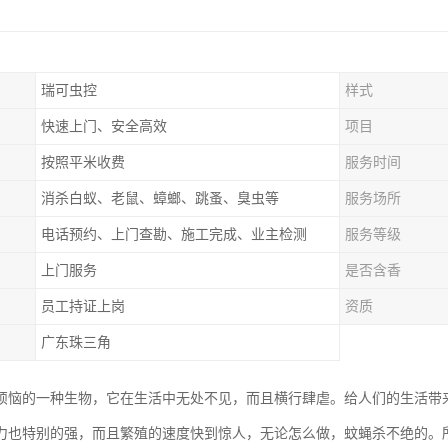
瑞可虫控
样式
快速上门、安全高效
项目
按照平米收费
服务时间
消杀白蚁、老鼠、蟑螂、跳蚤、臭虫等
服务场所
电话预约、上门查勘、施工完成、业主检测
服务等级
上门服务
是否含香
员工持证上岗
资质
广东珠三角
烦恼的一种生物，它在生活中无处不见，而且横行肆虐。给人们的生活带
力也特别的强，而且繁殖的速度快到惊人，无论怎么做，蚊蝇杀不绝的。