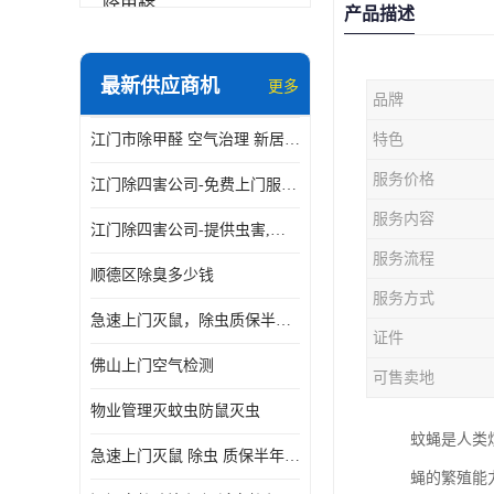
除甲醛
产品描述
最新供应商机
更多
品牌
江门市除甲醛 空气治理 新居除异味 除苯 装修后异味清除
特色
服务价格
江门除四害公司-免费上门服务-随叫随到
服务内容
江门除四害公司-提供虫害,病毒等全面消杀服务
服务流程
顺德区除臭多少钱
服务方式
急速上门灭鼠，除虫质保半年，白蚁、跳蚤、臭虫、蟑螂、德国小镰
证件
佛山上门空气检测
可售卖地
物业管理灭蚊虫防鼠灭虫
蚊蝇是人类
急速上门灭鼠 除虫 质保半年 白蚁 跳蚤 臭虫 蟑螂 德国小镰
蝇的繁殖能