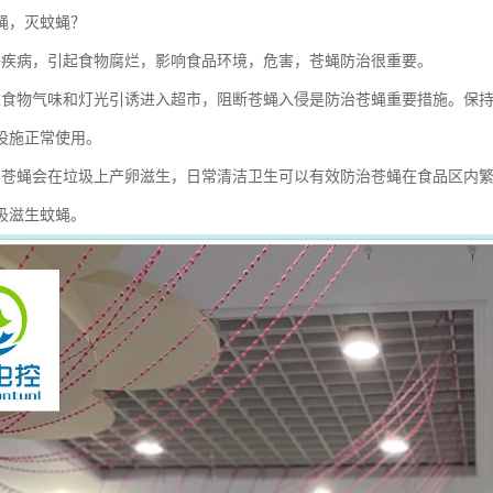
蝇，灭蚊蝇？
播疾病，引起食物腐烂，影响食品环境，危害，苍蝇防治很重要。
靠食物气味和灯光引诱进入超市，阻断苍蝇入侵是防治苍蝇重要措施。保
设施正常使用。
的苍蝇会在垃圾上产卵滋生，日常清洁卫生可以有效防治苍蝇在食品区内
圾滋生蚊蝇。