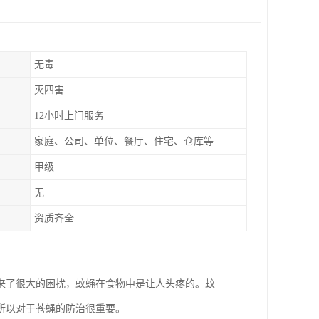
无毒
灭四害
12小时上门服务
家庭、公司、单位、餐厅、住宅、仓库等
甲级
无
资质齐全
来了很大的困扰，蚊蝇在食物中是让人头疼的。蚊
所以对于苍蝇的防治很重要。