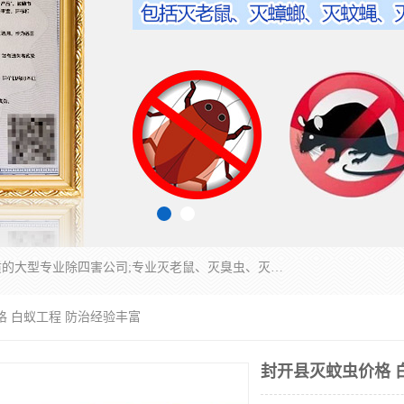
江门市瑞可环境科技有限公司是具有白蚁防治资质的大型专业除四害公司;专业灭老鼠、灭臭虫、灭蟑螂、灭跳蚤、灭蚊、灭蝇、灭白蚁、防蛇等各种害虫的防治。经过多年的努力，公司发展成为集PCO研究、生物制药、害虫防治于一体的专业杀虫灭鼠公司。
格 白蚁工程 防治经验丰富
封开县灭蚊虫价格 