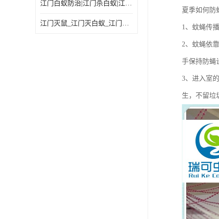
江门白蚁防治|江门杀白蚁|江门杀虫灭鼠|江门灭白蚁|
夏季如何防
江门灭鼠_江门灭白蚁_江门灭蟑螂
1、蚊蝇传
2、蚊蝇依
手保持防蝇
3、进入室
生，不留垃