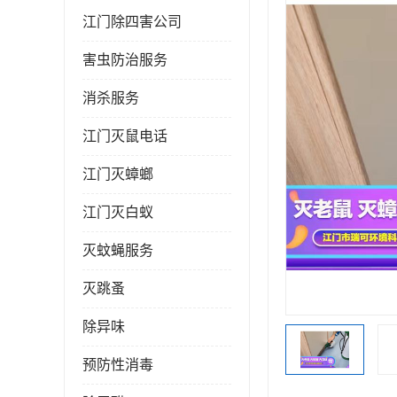
江门除四害公司
害虫防治服务
消杀服务
江门灭鼠电话
江门灭蟑螂
江门灭白蚁
灭蚊蝇服务
灭跳蚤
除异味
预防性消毒