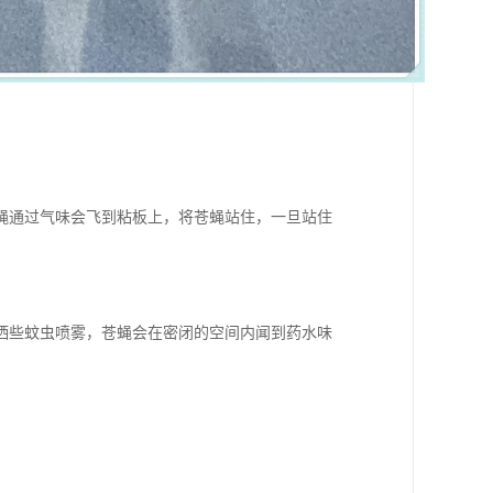
蝇通过气味会飞到粘板上，将苍蝇站住，一旦站住
洒些蚊虫喷雾，苍蝇会在密闭的空间内闻到药水味