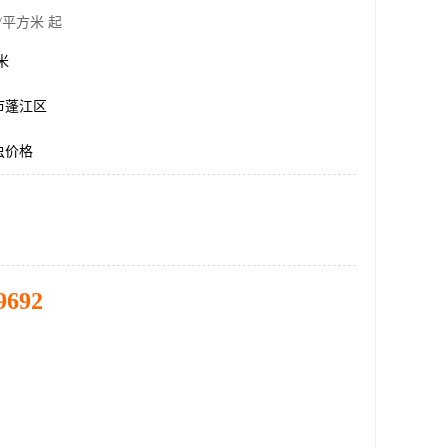
/平方米 起
方米
市蓬江区
虫价格
9692