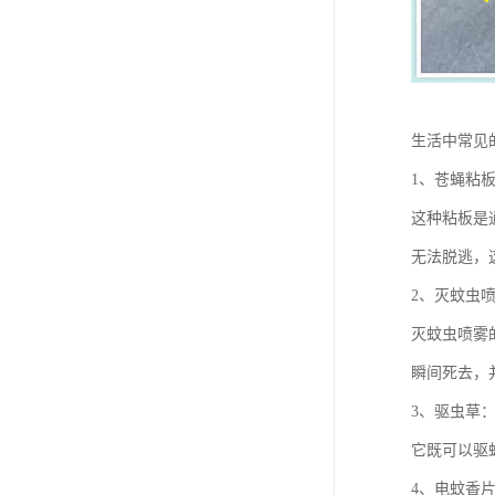
生活中常见
1、苍蝇粘
这种粘板是
无法脱逃，
2、灭蚊虫
灭蚊虫喷雾
瞬间死去，
3、驱虫草
它既可以驱
4、电蚊香