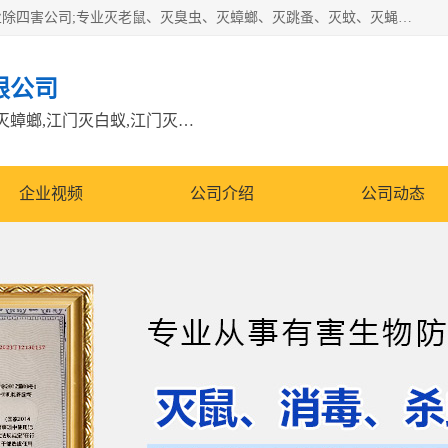
江门市瑞可环境科技有限公司是具有白蚁防治资质的大型专业除四害公司;专业灭老鼠、灭臭虫、灭蟑螂、灭跳蚤、灭蚊、灭蝇、灭白蚁、防蛇等各种害虫的防治。经过多年的努力，公司发展成为集PCO研究、生物制药、害虫防治于一体的专业杀虫灭鼠公司。
限公司
江门除四害公司,江门灭鼠电话,江门灭蟑螂,江门灭白蚁,江门灭鼠江门
企业视频
公司介绍
公司动态