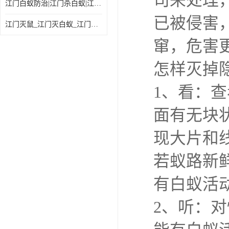
司来处理
江门白蚁防治|江门杀白蚁|江门杀虫灭鼠|江门灭白蚁|
已被侵害
江门灭鼠_江门灭白蚁_江门灭蟑螂
窜，危害
怎样灭掉
1、看：
面有无块
现大片和
若蚁路新
有白蚁活
2、听：