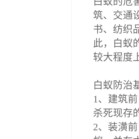
白蚁的危
筑、交通
书、纺织
此，白蚁
较大程度