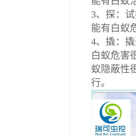
能有白蚁
3、探：
能有白蚁
4、撬：
白蚁危害
蚁隐蔽性
行。