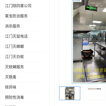
江门除四害公司
害虫防治服务
消杀服务
江门灭鼠电话
江门灭蟑螂
江门灭白蚁
灭蚊蝇服务
灭跳蚤
除异味
预防性消毒