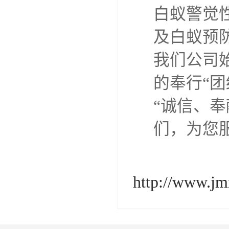
白蚁是怎
消灭白蚁
想要有效
适的白蚁
1、采用
什么方位
2、找到
案处理。
3、根据
有消灭了