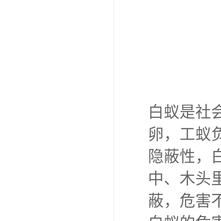
白蚁是社
卵，工蚁
隐蔽性，
中、木头
蔽，危害