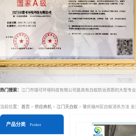
热门搜索：
当前位置：
首页
>
供应商机
>
江门灭白蚁
> 肇庆端州区白蚁消杀方法 全
产品分类
Product