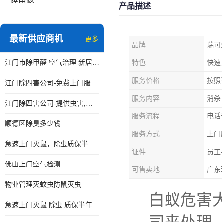
除甲醛
产品描述
最新供应商机
更多
品牌
瑞可
江门市除甲醛 空气治理 新居除异味 除苯 装修后异味清除
特色
快速
服务价格
按照
江门除四害公司-免费上门服务-随叫随到
服务内容
消杀
江门除四害公司-提供虫害,病毒等全面消杀服务
服务流程
电话
顺德区除臭多少钱
服务方式
上门
急速上门灭鼠，除虫质保半年，白蚁、跳蚤、臭虫、蟑螂、德国小镰
证件
员工
佛山上门空气检测
可售卖地
广东
物业管理灭蚊虫防鼠灭虫
白蚁危害
急速上门灭鼠 除虫 质保半年 白蚁 跳蚤 臭虫 蟑螂 德国小镰