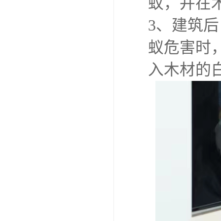
白蚁防治
1、建筑
杀死现存