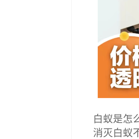
2、装潢
蚁，并在
3、建筑
蚁危害时
入木材的