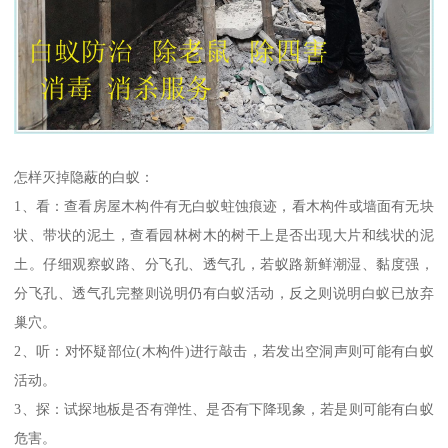
怎样灭掉隐蔽的白蚁：
1、看：查看房屋木构件有无白蚁蛀蚀痕迹，看木构件或墙面有无块
状、带状的泥土，查看园林树木的树干上是否出现大片和线状的泥
土。仔细观察蚁路、分飞孔、透气孔，若蚁路新鲜潮湿、黏度强，
分飞孔、透气孔完整则说明仍有白蚁活动，反之则说明白蚁已放弃
巢穴。
2、听：对怀疑部位(木构件)进行敲击，若发出空洞声则可能有白蚁
活动。
3、探：试探地板是否有弹性、是否有下降现象，若是则可能有白蚁
危害。