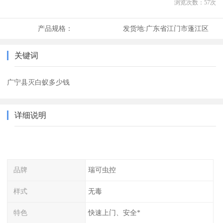
浏览次数：
57
次
产品规格：
发货地:
广东省江门市蓬江区
关键词
广宁县灭白蚁多少钱
详细说明
品牌
瑞可虫控
样式
无毒
特色
快速上门、安全*