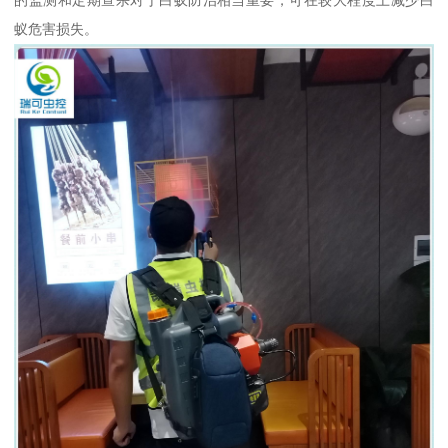
蚁危害损失。