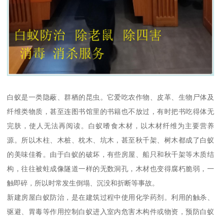
白蚁是一类隐蔽、群栖的昆虫。它爱吃农作物、皮革、生物尸体及
纤维类物质，甚至连图书馆里的书籍也不放过，有时把书吃得体无
完肤，使人无法再阅读。白蚁嗜食木材，以木材纤维为主要营养
源。所以木柱、木桩、枕木、坑木，甚至秋千架、树木都成了白蚁
的美味佳肴。由于白蚁的破坏，有些房屋、船只和秋千架等木质结
构，往往被蛀成像隧道一样的无数洞孔，木材也变得腐朽脆弱，一
触即碎，所以时常发生倒塌、沉没和折断等事故。
新建房屋白蚁防治，是在建筑过程中使用化学药剂。利用的触杀、
驱避、胃毒等作用控制白蚁进入室内危害木构件或物资，预防白蚁