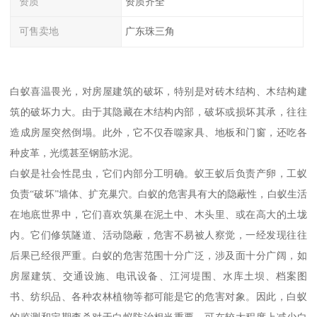
资质
资质齐全
可售卖地
广东珠三角
白蚁喜温畏光，对房屋建筑的破坏，特别是对砖木结构、木结构建
筑的破坏力大。由于其隐藏在木结构内部，破坏或损坏其承，往往
造成房屋突然倒塌。此外，它不仅吞噬家具、地板和门窗，还吃各
种皮革，光缆甚至钢筋水泥。
白蚁是社会性昆虫，它们内部分工明确。蚁王蚁后负责产卵，工蚁
负责“破坏”墙体、扩充巢穴。白蚁的危害具有大的隐蔽性，白蚁生活
在地底世界中，它们喜欢筑巢在泥土中、木头里、或在高大的土垅
内。它们修筑隧道、活动隐蔽，危害不易被人察觉，一经发现往往
后果已经很严重。白蚁的危害范围十分广泛，涉及面十分广阔，如
房屋建筑、交通设施、电讯设备、江河堤围、水库土坝、档案图
书、纺织品、各种农林植物等都可能是它的危害对象。因此，白蚁
的监测和定期查杀对于白蚁防治相当重要，可在较大程度上减少白