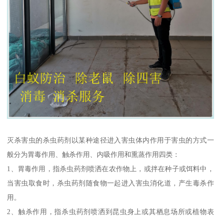
灭杀害虫的杀虫药剂以某种途径进入害虫体内作用于害虫的方式一
般分为胃毒作用、触杀作用、内吸作用和熏蒸作用四类：
1、胃毒作用，指杀虫药剂喷洒在农作物上，或拌在种子或饵料中，
当害虫取食时，杀虫药剂随食物一起进入害虫消化道，产生毒杀作
用。
2、触杀作用，指杀虫药剂喷洒到昆虫身上或其栖息场所或植物表