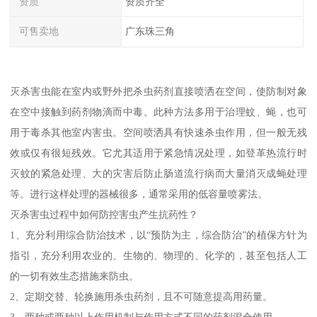
资质
资质齐全
可售卖地
广东珠三角
灭杀害虫能在室内或野外把杀虫药剂直接喷洒在空间，使防制对象
在空中接触到药剂物滴而中毒。此种方法多用于治理蚊、蝇，也可
用于毒杀其他室内害虫。空间喷洒具有快速杀虫作用，但一般无残
效或仅有很短残效。它尤其适用于紧急情况处理，如登革热流行时
灭蚊的紧急处理、大的灾害后防止肠道流行病而大量消灭成蝇处理
等。进行这样处理的器械很多，通常采用的低容量喷雾法。
灭杀害虫过程中如何防控害虫产生抗药性？
1、充分利用综合防治技术，以“预防为主，综合防治”的植保方针为
指引，充分利用农业的、生物的、物理的、化学的，甚至包括人工
的一切有效生态措施来防虫。
2、定期交替、轮换施用杀虫药剂，且不可随意提高用药量。
3、两种或两种以上作用机制与作用方式不同的药剂混合使用。