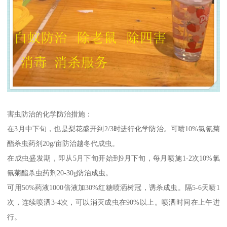
害虫防治的化学防治措施：
在3月中下旬，也是梨花盛开到2/3时进行化学防治。可喷10%氯氰菊
酯杀虫药剂20g/亩防治越冬代成虫。
在成虫盛发期，即从5月下旬开始到9月下旬，每月喷施1-2次10%氯
氰菊酯杀虫药剂20-30g防治成虫。
可用50%药液1000倍液加30%红糖喷洒树冠，诱杀成虫。隔5-6天喷1
次，连续喷洒3-4次，可以消灭成虫在90%以上。喷洒时间在上午进
行。