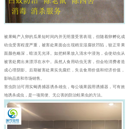
被果蝇产入卵的瓜果短时间内并无明显受害表现，但随着卵孵化成
幼虫受害程度严重，被害处果面会出现稍呈湿腐状凹陷，较正常果
面颜色略深，暗淡无光泽。如把鲜果放入清水中浸泡，会使幼虫从
被害处爬出来漂浮在水中。虽然人食用幼虫无害，但会给消费者造
成心理阴影。后期被害处果实先腐烂，失去食用价值和经济价值，
影响品质和市场销售。
害虫防治可用实蝇诱捕器诱杀雄虫，每公顷果园用诱捕器，可有效
地诱杀成虫，是一项简便、无公害的防治蛀果虫的方法。