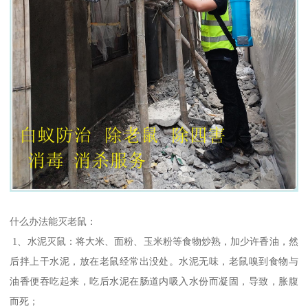
什么办法能灭老鼠：
1、水泥灭鼠：将大米、面粉、玉米粉等食物炒熟，加少许香油，然
后拌上干水泥，放在老鼠经常出没处。水泥无味，老鼠嗅到食物与
油香便吞吃起来，吃后水泥在肠道内吸入水份而凝固，导致，胀腹
而死；