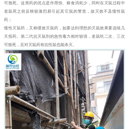
可致死。这类药的优点是作用快、粮食消耗少，同时在灭鼠过程中
老鼠死之前反映较激烈易引起其它鼠的警觉，故灭效不及慢性鼠
药；
慢性灭鼠药，又称缓效灭鼠药，如要达到理想的灭鼠效果要连续几
天投药。第二代抗灭鼠剂的急性毒力相对较强，老鼠吃二次、三次
可致死，且对灭鼠药有抗性鼠也能杀灭。