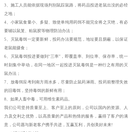
3、施工人员能依据现场判别鼠踪鼠路，将药品投进老鼠出没的必经
之地；
4、小家鼠食量小、多疑、致使单纯用药饵不能完全将之灭绝，有必
要辅以鼠笼、粘鼠胶等物理防治办法；
5、灭鼠毒饵一定要新鲜，投药办法要规范，地址要且荫蔽，以保证
老鼠能摄食；
6、灭鼠毒饵投进要做到“三率”，即覆盖率、到位率、保存率，统一
时刻集中举动，在同一地区一起投进灭鼠毒饵是一种行之有用的灭
鼠办法；
7、放毒饵应考到南方雨水多，尽量防止鼠药淋雨。投药前整理失效
的旧毒饵，坚持毒饵的新鲜有用；
8、如果人畜中毒，可用维生素药品。
我们公司坚持质量至上、客户至上的原则，公司以国内的资源、人
力及交利之优势，以高质量的产品和热情的服务，赢得了客户的满
意，公司愿与新老客户携手共进，互赢互利，共创美好未来!