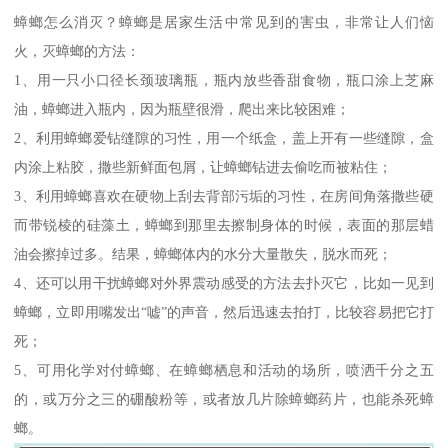
蟑螂怎么消灭？蟑螂是居家生活中常见到的害虫，非常让人们恼
火，灭蟑螂的方法：
1、用一只小口径长颈玻璃瓶，瓶内放些香甜食物，瓶口涂上芝麻
油，蟑螂进入瓶内，因为瓶壁很滑，爬出来比较困难；
2、利用蟑螂爱钻缝隙的习性，用一个纸盒，盖上开有一些缝隙，盒
内涂上粘胶，撒些新鲜面包屑，让蟑螂钻进去偷吃而被粘住；
3、利用蟑螂喜欢在硬物上刮去背部污垢的习性，在房间角落撒些硬
而带锐棱的硅藻土，蟑螂到那里去擦制身体的时候，表面的那层蜡
油会擦掉过多。结果，蟑螂体内的水分大量散失，脱水而死；
4、还可以用干扰蟑螂对外界震动感受的方法去扑灭它，比如一见到
蟑螂，立即用嘴发出“嘘”的声音，然后迅速去拍打，比较容易把它打
死；
5、可用化学对付蟑螂、在蟑螂栖息和活动的场所，喷洒千分之五
的，或万分之三的硼酸粉等，或者放几片除蟑螂药片，也能杀死蟑
螂。