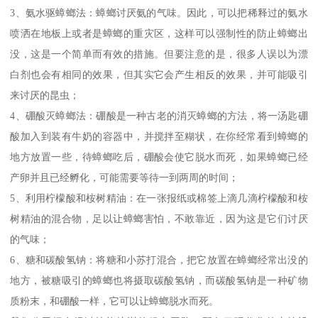
3、氨水驱蟑螂法：蟑螂讨厌氨的气味。因此，可以把稀释过的氨水
喷洒在地板上或者是蟑螂的重灾区，这样可以强制性的防止蟑螂出
没，这是一个简单而有效的措施。但要注意的是，很多人误以为漂
白剂也会有相同的效果，但其实它会产生相反的效果，并可能吸引
来讨厌的昆虫；
4、硼酸灭蟑螂法：硼酸是一种古老的消灭蟑螂的方法，将一汤匙硼
酸加入到装有牛奶的容器中，并搅拌至糊状，在你经常看到蟑螂的
地方放置一些，待蟑螂吃后，硼酸会使它脱水而死，如果蟑螂已经
产卵并且已经孵化，可能需要等待一到两周的时间；
5、利用柠檬酸和桉树精油：在一张报纸或棉签上滴几滴柠檬酸和桉
树精油的混合物，足以让蟑螂害怕，不敢靠近，因为这是它们讨厌
的气味；
6、糖和碳酸氢钠：将糖和小苏打混合，把它放置在蟑螂经常出没的
地方，被糖吸引的蟑螂也将摄取碳酸氢钠，而碳酸氢钠是一种矿物
质粉末，和硼酸一样，它可以让蟑螂脱水而死。