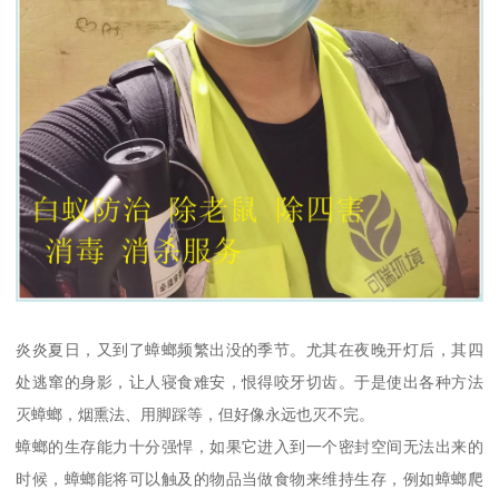
炎炎夏日，又到了蟑螂频繁出没的季节。尤其在夜晚开灯后，其四
处逃窜的身影，让人寝食难安，恨得咬牙切齿。于是使出各种方法
灭蟑螂，烟熏法、用脚踩等，但好像永远也灭不完。
蟑螂的生存能力十分强悍，如果它进入到一个密封空间无法出来的
时候，蟑螂能将可以触及的物品当做食物来维持生存，例如蟑螂爬