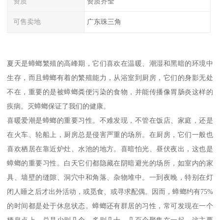
资质
资质齐全
可售卖地
广东珠三角
夏天是蟑螂繁殖的高峰期，它们喜欢在温暖、潮湿和黑暗的环境中
生存，而且蟑螂有着的繁殖能力，从浴室到厨房，它们的身影无处
不在，重要的是被蟑螂粪便污染的食物，并能传播像胃肠炎这样的
疾病。灭蟑螂保证了我们的健康。
喜暖爱潮是蟑螂的重要习性。不难发现，不管在饭店、家庭，还是
在火车、轮船上，厨房总是侵害严重的场所。在厨房，它们一般也
喜欢栖居在靠近炉灶、水池的地方。喜暗怕光、昼伏夜出，这也是
蟑螂的重要习性。白天它们都隐藏在阴暗避光的场所，如室内的家
具、墙壁的缝隙、洞穴中和角落、杂物堆中。一到夜晚，特别在灯
闭人睡之后才出外活动，或觅食、或寻求配偶。因而，蟑螂约有75%
的时间都是处于休息状态。蟑螂还有群居的习性，常可发现在一个
栖息点上，总是少则几个，多则几十、几百个聚集在一起，这主要