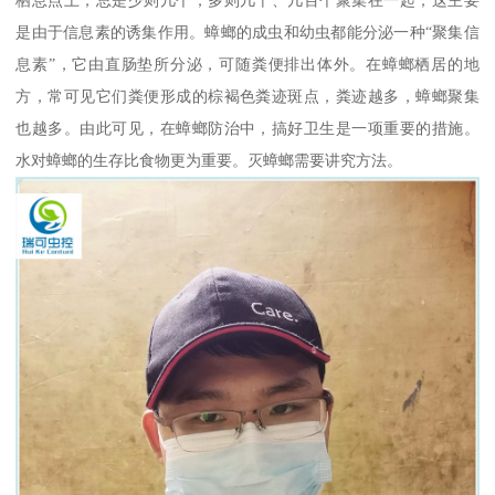
是由于信息素的诱集作用。蟑螂的成虫和幼虫都能分泌一种“聚集信
息素”，它由直肠垫所分泌，可随粪便排出体外。在蟑螂栖居的地
方，常可见它们粪便形成的棕褐色粪迹斑点，粪迹越多，蟑螂聚集
也越多。由此可见，在蟑螂防治中，搞好卫生是一项重要的措施。
水对蟑螂的生存比食物更为重要。灭蟑螂需要讲究方法。