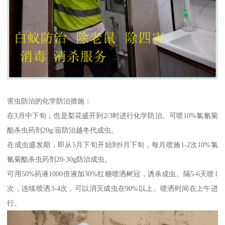
害虫防治的化学防治措施：
在3月中下旬，也是梨花盛开到2/3时进行化学防治。可喷10%氯氰菊
酯杀虫药剂20g/亩防治越冬代成虫。
在成虫盛发期，即从5月下旬开始到9月下旬，每月喷施1-2次10%氯
氰菊酯杀虫药剂20-30g防治成虫。
可用50%药液1000倍液加30%红糖喷洒树冠，诱杀成虫。隔5-6天喷1
次，连续喷洒3-4次，可以消灭成虫在90%以上。喷洒时间在上午进
行。