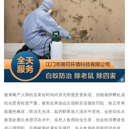
被果蝇产入卵的瓜果短时间内并无明显受害表现，但随着卵孵化成
幼虫受害程度严重，被害处果面会出现稍呈湿腐状凹陷，较正常果
面颜色略深，暗淡无光泽。如把鲜果放入清水中浸泡，会使幼虫从
被害处爬出来漂浮在水中。虽然人食用幼虫无害，但会给消费者造
成心理阴影。后期被害处果实先腐烂，失去食用价值和经济价值，