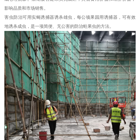
影响品质和市场销售。
害虫防治可用实蝇诱捕器诱杀雄虫，每公顷果园用诱捕器，可有效
地诱杀成虫，是一项简便、无公害的防治蛀果虫的方法。