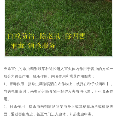
灭杀害虫的杀虫药剂以某种途径进入害虫体内作用于害虫的方式一
般分为胃毒作用、触杀作用、内吸作用和熏蒸作用四类：
1、胃毒作用，指杀虫药剂喷洒在农作物上，或拌在种子或饵料中，
当害虫取食时，杀虫药剂随食物一起进入害虫消化道，产生毒杀作
用。
2、触杀作用，指杀虫药剂喷洒到昆虫身上或其栖息场所或植物表
面，通过害虫表皮，甚至气门进入虫体，引起害虫中毒。