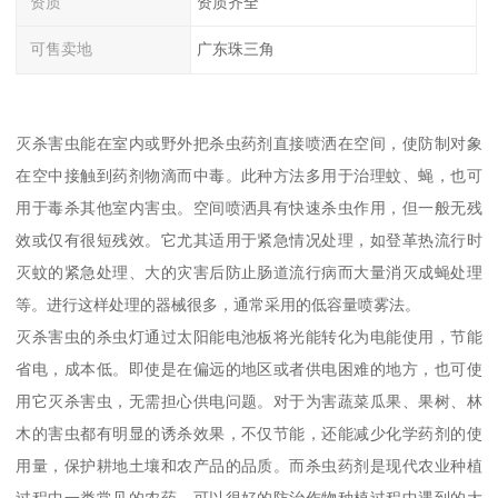
资质
资质齐全
可售卖地
广东珠三角
灭杀害虫能在室内或野外把杀虫药剂直接喷洒在空间，使防制对象
在空中接触到药剂物滴而中毒。此种方法多用于治理蚊、蝇，也可
用于毒杀其他室内害虫。空间喷洒具有快速杀虫作用，但一般无残
效或仅有很短残效。它尤其适用于紧急情况处理，如登革热流行时
灭蚊的紧急处理、大的灾害后防止肠道流行病而大量消灭成蝇处理
等。进行这样处理的器械很多，通常采用的低容量喷雾法。
灭杀害虫的杀虫灯通过太阳能电池板将光能转化为电能使用，节能
省电，成本低。即使是在偏远的地区或者供电困难的地方，也可使
用它灭杀害虫，无需担心供电问题。对于为害蔬菜瓜果、果树、林
木的害虫都有明显的诱杀效果，不仅节能，还能减少化学药剂的使
用量，保护耕地土壤和农产品的品质。而杀虫药剂是现代农业种植
过程中一类常见的农药，可以很好的防治作物种植过程中遇到的大