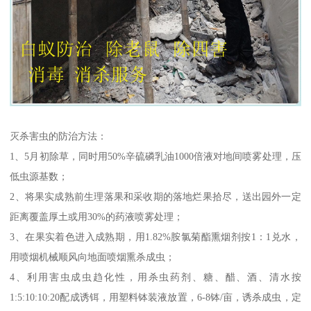
灭杀害虫的防治方法：
1、5月初除草，同时用50%辛硫磷乳油1000倍液对地间喷雾处理，压
低虫源基数；
2、将果实成熟前生理落果和采收期的落地烂果拾尽，送出园外一定
距离覆盖厚土或用30%的药液喷雾处理；
3、在果实着色进入成熟期，用1.82%胺氯菊酯熏烟剂按1：1兑水，
用喷烟机械顺风向地面喷烟熏杀成虫；
4、利用害虫成虫趋化性，用杀虫药剂、糖、醋、酒、清水按
1:5:10:10:20配成诱铒，用塑料钵装液放置，6-8钵/亩，诱杀成虫，定