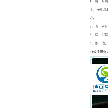
1、看：查
土。仔细观
穴。
2、听：对
3、探：试
4、撬：撬
白蚁危害很