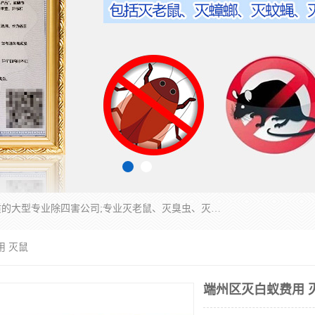
江门市瑞可环境科技有限公司是具有白蚁防治资质的大型专业除四害公司;专业灭老鼠、灭臭虫、灭蟑螂、灭跳蚤、灭蚊、灭蝇、灭白蚁、防蛇等各种害虫的防治。经过多年的努力，公司发展成为集PCO研究、生物制药、害虫防治于一体的专业杀虫灭鼠公司。
用 灭鼠
端州区灭白蚁费用 