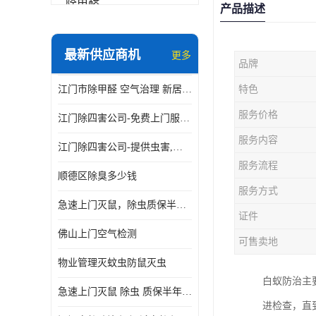
除甲醛
产品描述
最新供应商机
更多
品牌
江门市除甲醛 空气治理 新居除异味 除苯 装修后异味清除
特色
服务价格
江门除四害公司-免费上门服务-随叫随到
服务内容
江门除四害公司-提供虫害,病毒等全面消杀服务
服务流程
顺德区除臭多少钱
服务方式
急速上门灭鼠，除虫质保半年，白蚁、跳蚤、臭虫、蟑螂、德国小镰
证件
佛山上门空气检测
可售卖地
物业管理灭蚊虫防鼠灭虫
白蚁防治主
急速上门灭鼠 除虫 质保半年 白蚁 跳蚤 臭虫 蟑螂 德国小镰
进检查，直