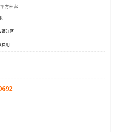
/平方米 起
方米
市蓬江区
蚁费用
9692