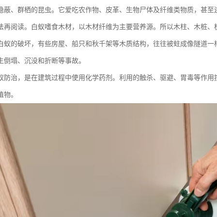
隐蔽、群栖的昆虫。它爱吃农作物、皮革、生物尸体及纤维类物质，甚至
法再阅读。白蚁嗜食木材，以木材纤维为主要营养源。所以木柱、木桩、
白蚁的破坏，有些房屋、船只和秋千架等木质结构，往往被蛀成像隧道一
生倒塌、沉没和折断等事故。
蚁防治，是在建筑过程中使用化学药剂。利用的触杀、驱避、胃毒等作用
植物。