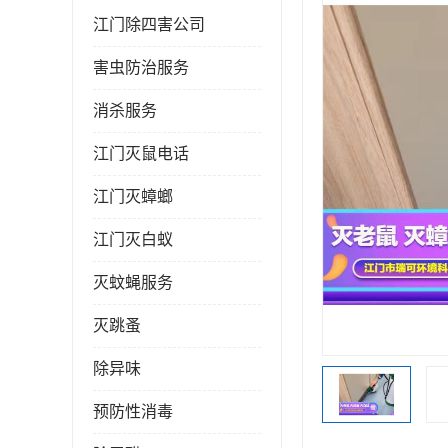
江门除四害公司
害虫防治服务
消杀服务
江门灭鼠电话
江门灭蟑螂
江门灭白蚁
灭蚊蝇服务
灭跳蚤
除异味
预防性消毒