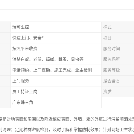
瑞可虫控
样式
快速上门、安全*
项目
按照平米收费
服务时间
消杀白蚁、老鼠、蟑螂、跳蚤、臭虫等
服务场所
电话预约、上门查勘、施工完成、业主检测
服务等级
上门服务
是否含香
员工持证上岗
资质
广东珠三角
要是对地表面和周围以及附近植皮表面、外墙、箱的外壁进行滞留喷洒处
到清理；定期种群密度检测，及时了解和掌握防制效果；针对现场卫生状