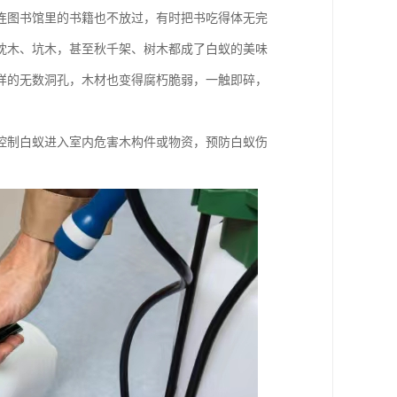
连图书馆里的书籍也不放过，有时把书吃得体无完
枕木、坑木，甚至秋千架、树木都成了白蚁的美味
样的无数洞孔，木材也变得腐朽脆弱，一触即碎，
控制白蚁进入室内危害木构件或物资，预防白蚁伤