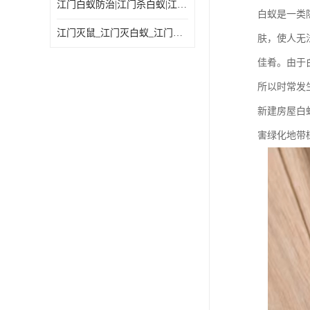
江门白蚁防治|江门杀白蚁|江门杀虫灭鼠|江门灭白蚁|
白蚁是一类
江门灭鼠_江门灭白蚁_江门灭蟑螂
肤，使人无
佳肴。由于
所以时常发
新建房屋白
害绿化地带