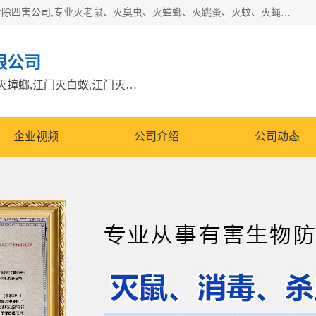
江门市瑞可环境科技有限公司是具有白蚁防治资质的大型专业除四害公司;专业灭老鼠、灭臭虫、灭蟑螂、灭跳蚤、灭蚊、灭蝇、灭白蚁、防蛇等各种害虫的防治。经过多年的努力，公司发展成为集PCO研究、生物制药、害虫防治于一体的专业杀虫灭鼠公司。
限公司
江门除四害公司,江门灭鼠电话,江门灭蟑螂,江门灭白蚁,江门灭鼠江门
企业视频
公司介绍
公司动态