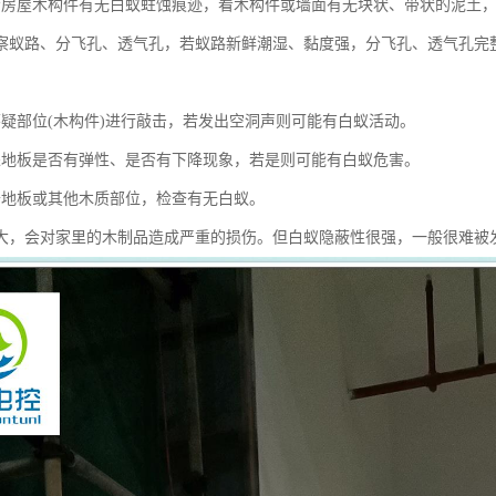
看房屋木构件有无白蚁蛀蚀痕迹，看木构件或墙面有无块状、带状的泥土
察蚁路、分飞孔、透气孔，若蚁路新鲜潮湿、黏度强，分飞孔、透气孔完
怀疑部位(木构件)进行敲击，若发出空洞声则可能有白蚁活动。
探地板是否有弹性、是否有下降现象，若是则可能有白蚁危害。
开地板或其他木质部位，检查有无白蚁。
大，会对家里的木制品造成严重的损伤。但白蚁隐蔽性很强，一般很难被