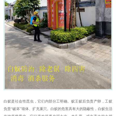
白蚁是社会性昆虫，它们内部分工明确。蚁王蚁后负责产卵，工蚁
负责“破坏”墙体、扩充巢穴。白蚁的危害具有大的隐蔽性，白蚁生活