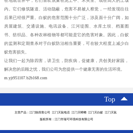
在地底世界中，它们喜欢筑巢在泥土中、木头里、或在高大的土垅
内。它们修筑隧道、活动隐蔽，危害不易被人察觉，一经发现往往
后果已经很严重。白蚁的危害范围十分广泛，涉及面十分广阔，如
房屋建筑、交通设施、电讯设备、江河堤围、水库土坝、档案图
书、纺织品、各种农林植物等都可能是它的危害对象。因此，白蚁
的监测和定期查杀对于白蚁防治相当重要，可在较大程度上减少白
蚁危害损失。
让我们一起为除四害，讲卫生，防疾病，促健康，共创美好家园，
解决您的后顾之忧，我们公司为您提供一个健康无害的生活环境。
m.yjt951107.b2b168.com
Top
主营产品：江门除四害公司 江门灭鼠电话 江门灭蟑螂 江门灭白蚁 江门灭鼠
版权所有：江门市瑞可环境科技有限公司