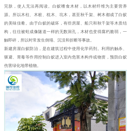
完肤，使人无法再阅读。白蚁嗜食木材，以木材纤维为主要营养
源。所以木柱、木桩、枕木、坑木，甚至秋千架、树木都成了白蚁
的美味佳肴。由于白蚁的破坏，有些房屋、船只和秋千架等木质结
构，往往被蛀成像隧道一样的无数洞孔，木材也变得腐朽脆弱，一
触即碎，所以时常发生倒塌、沉没和折断等事故。
新建房屋白蚁防治，是在建筑过程中使用化学药剂。利用的触杀、
驱避、胃毒等作用控制白蚁进入室内危害木构件或物资，预防白蚁
伤害绿化地带植物。