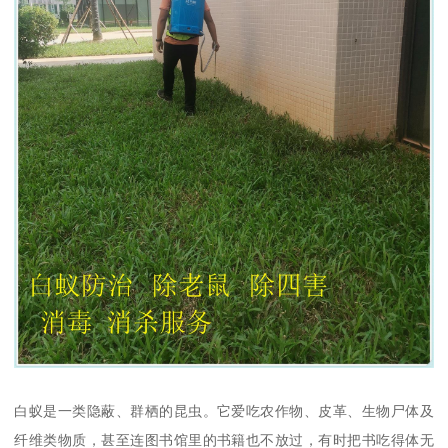
白蚁是一类隐蔽、群栖的昆虫。它爱吃农作物、皮革、生物尸体及
纤维类物质，甚至连图书馆里的书籍也不放过，有时把书吃得体无