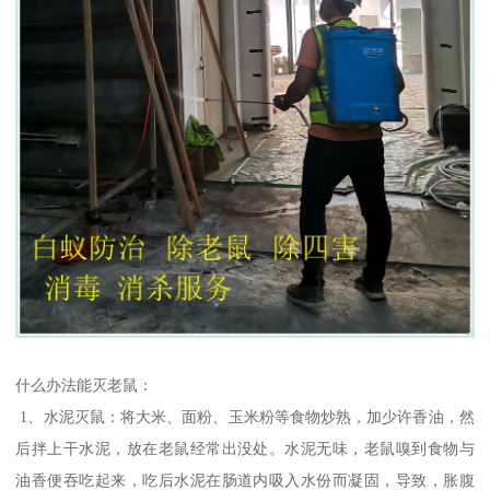
什么办法能灭老鼠：
1、水泥灭鼠：将大米、面粉、玉米粉等食物炒熟，加少许香油，然
后拌上干水泥，放在老鼠经常出没处。水泥无味，老鼠嗅到食物与
油香便吞吃起来，吃后水泥在肠道内吸入水份而凝固，导致，胀腹