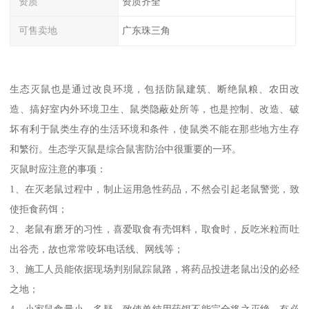
资质
资质齐全
可售卖地
广东珠三角
生态灭鼠也是通过改良环境，包括防鼠建筑、断绝鼠粮、农田改
造、搞好室内外环境卫生、鼠类隐蔽处所等，也是控制、改造、破
坏有利于鼠类生存的生活环境和条件，使鼠类不能在那些地方生存
和繁衍。生态学灭鼠是综合鼠害防治中很重要的一环。
灭鼠时应注意的事项：
1、在灭老鼠过程中，制止运用急性药品，不然会引起老鼠警觉，致
使拒食药饵；
2、老鼠有磨牙的习性，喜爱取食有壳饵料，取食时，反吃米粒而吐
出谷壳，故也常常咬坏电话线、网线等；
3、施工人员能依据现场判别鼠踪鼠路，将药品投进老鼠出没的必经
之地；
4、小家鼠食量小、多疑、致使单纯用药饵不能完全将之灭绝，有必