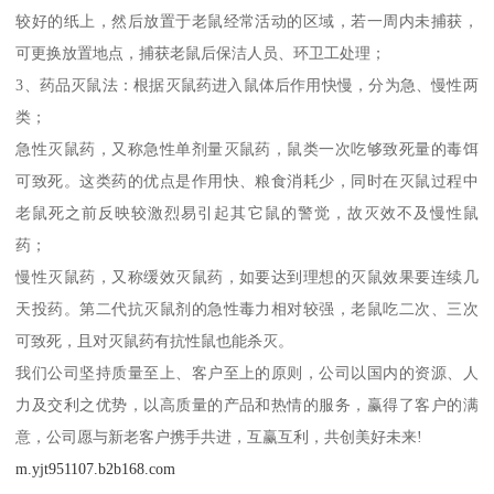
较好的纸上，然后放置于老鼠经常活动的区域，若一周内未捕获，
可更换放置地点，捕获老鼠后保洁人员、环卫工处理；
3、药品灭鼠法：根据灭鼠药进入鼠体后作用快慢，分为急、慢性两
类；
急性灭鼠药，又称急性单剂量灭鼠药，鼠类一次吃够致死量的毒饵
可致死。这类药的优点是作用快、粮食消耗少，同时在灭鼠过程中
老鼠死之前反映较激烈易引起其它鼠的警觉，故灭效不及慢性鼠
药；
慢性灭鼠药，又称缓效灭鼠药，如要达到理想的灭鼠效果要连续几
天投药。第二代抗灭鼠剂的急性毒力相对较强，老鼠吃二次、三次
可致死，且对灭鼠药有抗性鼠也能杀灭。
我们公司坚持质量至上、客户至上的原则，公司以国内的资源、人
力及交利之优势，以高质量的产品和热情的服务，赢得了客户的满
意，公司愿与新老客户携手共进，互赢互利，共创美好未来!
m.yjt951107.b2b168.com