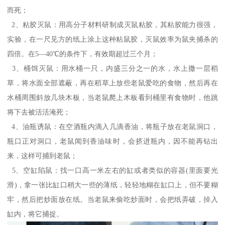
而死；
2、粘胶灭鼠：用高分子材料研制成灭鼠粘胶，其粘胶能力很强，
实验，在一尺见方的纸上涂上这种粘鼠胶，灭鼠效率为鼠夹捕杀的
四倍。在5—40℃的条件下，有效期超过三个月；
3、桶饵灭鼠：用水桶一只，内盛三分之一的水，水上撒一层稻
草，将水面全部遮蔽，再在稻草上放些老鼠爱吃的食物，然后再在
水桶周围斜放几块木板，当老鼠爬上木板看到桶里有食物时，他跳
将下去被活活淹死；
4、油瓶诱鼠：在空酒瓶内滴入几滴香油，将瓶子放在老鼠洞口，
瓶口正对洞口，老鼠闻到香油味时，会挤进瓶内，因不能再钻出
来，这样可捕到老鼠；
5、空缸陷鼠：找一口高一米左右的缸或者类似的容器(里面要光
滑)，拿一张比缸口稍大一些的薄纸，轻轻地糊在缸口上，但不要糊
牢，然后把炒面放在纸。当老鼠来偷吃炒面时，会把纸弄破，掉入
缸内，将它捕捉。