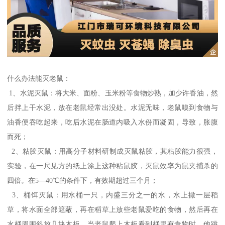
什么办法能灭老鼠：
1、水泥灭鼠：将大米、面粉、玉米粉等食物炒熟，加少许香油，然
后拌上干水泥，放在老鼠经常出没处。水泥无味，老鼠嗅到食物与
油香便吞吃起来，吃后水泥在肠道内吸入水份而凝固，导致，胀腹
而死；
2、粘胶灭鼠：用高分子材料研制成灭鼠粘胶，其粘胶能力很强，
实验，在一尺见方的纸上涂上这种粘鼠胶，灭鼠效率为鼠夹捕杀的
四倍。在5—40℃的条件下，有效期超过三个月；
3、桶饵灭鼠：用水桶一只，内盛三分之一的水，水上撒一层稻
草，将水面全部遮蔽，再在稻草上放些老鼠爱吃的食物，然后再在
水桶周围斜放几块木板，当老鼠爬上木板看到桶里有食物时，他跳