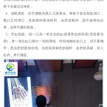
将下去被活活淹死；
4、油瓶诱鼠：在空酒瓶内滴入几滴香油，将瓶子放在老鼠洞口，
瓶口正对洞口，老鼠闻到香油味时，会挤进瓶内，因不能再钻出
来，这样可捕到老鼠；
5、空缸陷鼠：找一口高一米左右的缸或者类似的容器(里面要光
滑)，拿一张比缸口稍大一些的薄纸，轻轻地糊在缸口上，但不要糊
牢，然后把炒面放在纸。当老鼠来偷吃炒面时，会把纸弄破，掉入
缸内，将它捕捉。