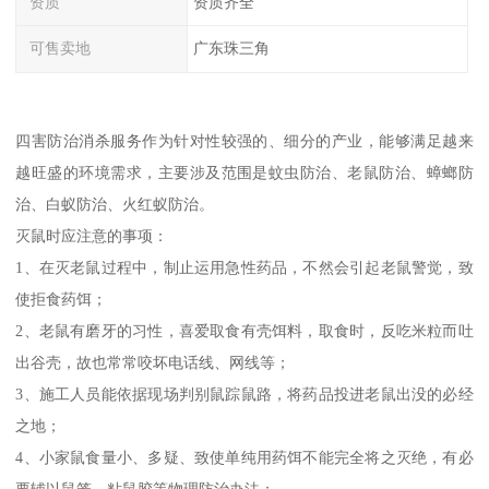
资质
资质齐全
可售卖地
广东珠三角
四害防治消杀服务作为针对性较强的、细分的产业，能够满足越来
越旺盛的环境需求，主要涉及范围是蚊虫防治、老鼠防治、蟑螂防
治、白蚁防治、火红蚁防治。
灭鼠时应注意的事项：
1、在灭老鼠过程中，制止运用急性药品，不然会引起老鼠警觉，致
使拒食药饵；
2、老鼠有磨牙的习性，喜爱取食有壳饵料，取食时，反吃米粒而吐
出谷壳，故也常常咬坏电话线、网线等；
3、施工人员能依据现场判别鼠踪鼠路，将药品投进老鼠出没的必经
之地；
4、小家鼠食量小、多疑、致使单纯用药饵不能完全将之灭绝，有必
要辅以鼠笼、粘鼠胶等物理防治办法；