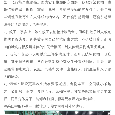
繁，飞行能力也很强。因为它们接触的东西多，容易污染食物，也
是传播伤寒、痢疾、霍乱、鼠疫、炭疽等疾病的常见媒介。甚至有
些蝇蛆直接寄生在人体或动物体内，不仅会引起蝇蛆，还会引起组
织开始溃烂腐烂，危害健康。
2、蚊子：事实上，雄性蚊子以植物汁液为食，而雌性蚊子以人或动
物的血液为食。但是蚊子有自己的抗病毒方式，不会被叮咬。而吸
血的雌蚊是很多病原体的中间传播者，对人体健康构成直接威胁。
3、老鼠：老鼠不仅可以染上许多病原体，还可以破坏食物，咬庄
稼，甚至摧毁树苗，从而导致对整个森林生长造成影响。此外，老
鼠经常啃咬家具、衣服、书籍和文件，直接给人们的生活带来了很
大的麻烦。
4、蟑螂：蟑螂更喜欢生活在温暖潮湿、食物丰富、空间狭小的地
方，如厨房、食堂、食物仓库、杂物室等。其实蟑螂繁殖能力非常
强，而且身体扁平，能顺利打洞，很容易在屋内大量爆发。
消杀四害服务是一门技术活，需要有针对性的进行。