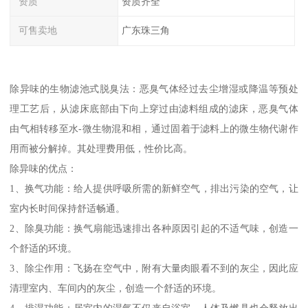
资质
资质齐全
可售卖地
广东珠三角
除异味的生物滤池式脱臭法：恶臭气体经过去尘增湿或降温等预处
理工艺后，从滤床底部由下向上穿过由滤料组成的滤床，恶臭气体
由气相转移至水-微生物混和相，通过固着于滤料上的微生物代谢作
用而被分解掉。其处理费用低，性价比高。
除异味的优点：
1、换气功能：给人提供呼吸所需的新鲜空气，排出污染的空气，让
室内长时间保持舒适畅通。
2、除臭功能：换气扇能迅速排出各种原因引起的不适气味，创造一
个舒适的环境。
3、除尘作用：飞扬在空气中，附有大量肉眼看不到的灰尘，因此应
清理室内、车间内的灰尘，创造一个舒适的环境。
4、排湿功能：居室内的湿气不仅来自浴室，人体及燃具也会释放出