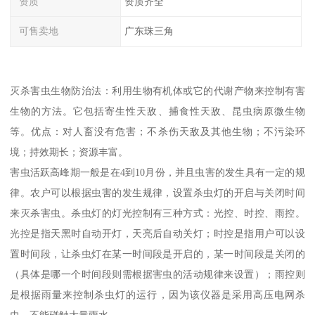
资质
资质齐全
可售卖地
广东珠三角
灭杀害虫生物防治法：利用生物有机体或它的代谢产物来控制有害
生物的方法。它包括寄生性天敌、捕食性天敌、昆虫病原微生物
等。优点：对人畜没有危害；不杀伤天敌及其他生物；不污染环
境；持效期长；资源丰富。
害虫活跃高峰期一般是在4到10月份，并且虫害的发生具有一定的规
律。农户可以根据虫害的发生规律，设置杀虫灯的开启与关闭时间
来灭杀害虫。杀虫灯的灯光控制有三种方式：光控、时控、雨控。
光控是指天黑时自动开灯，天亮后自动关灯；时控是指用户可以设
置时间段，让杀虫灯在某一时间段是开启的，某一时间段是关闭的
（具体是哪一个时间段则需根据害虫的活动规律来设置）；雨控则
是根据雨量来控制杀虫灯的运行，因为该仪器是采用高压电网杀
虫，不能碰触大量雨水。