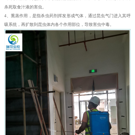
杀死取食汁液的害虫。
4、熏蒸作用，是指杀虫药剂挥发形成气体，通过昆虫气门进入其呼
吸系统，再扩散到昆虫体内各个作用部位，导致害虫中毒。