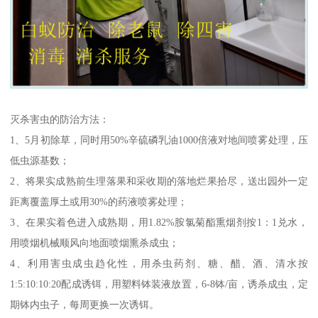
灭杀害虫的防治方法：
1、5月初除草，同时用50%辛硫磷乳油1000倍液对地间喷雾处理，压
低虫源基数；
2、将果实成熟前生理落果和采收期的落地烂果拾尽，送出园外一定
距离覆盖厚土或用30%的药液喷雾处理；
3、在果实着色进入成熟期，用1.82%胺氯菊酯熏烟剂按1：1兑水，
用喷烟机械顺风向地面喷烟熏杀成虫；
4、利用害虫成虫趋化性，用杀虫药剂、糖、醋、酒、清水按
1:5:10:10:20配成诱铒，用塑料钵装液放置，6-8钵/亩，诱杀成虫，定
期钵内虫子，每周更换一次诱铒。