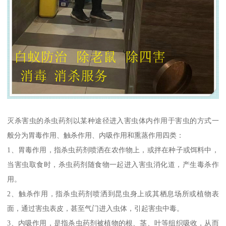
灭杀害虫的杀虫药剂以某种途径进入害虫体内作用于害虫的方式一
般分为胃毒作用、触杀作用、内吸作用和熏蒸作用四类：
1、胃毒作用，指杀虫药剂喷洒在农作物上，或拌在种子或饵料中，
当害虫取食时，杀虫药剂随食物一起进入害虫消化道，产生毒杀作
用。
2、触杀作用，指杀虫药剂喷洒到昆虫身上或其栖息场所或植物表
面，通过害虫表皮，甚至气门进入虫体，引起害虫中毒。
3、内吸作用，是指杀虫药剂被植物的根、茎、叶等组织吸收，从而