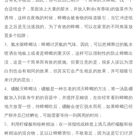
合适纸盒子，里面涂上大量的胶水，并放入剩余(有香味)的饭菜作为
诱饵，这样在夜晚的时候，蟑螂会被食物的味道吸引，当它冲进纸
盒之后是无法逃脱的。为了有效的蟑螂，可以在家里的不同角落放
置多个陷阱；
3、氨水驱蟑螂法：蟑螂讨厌氨的气味。因此，可以把稀释过的氨水
喷洒在地板上或者是蟑螂的重灾区，这样可以强制性的防止蟑螂出
没，这是一个简单而有效的措施。但要注意的是，很多人误以为漂
白剂也会有相同的效果，但其实它会产生相反的效果，并可能吸引
来讨厌的昆虫；
4、硼酸灭蟑螂法：硼酸是一种古老的消灭蟑螂的方法，将一汤匙硼
酸加入到装有牛奶的容器中，并搅拌至糊状，在你经常看到蟑螂的
地方放置一些，待蟑螂吃后，硼酸会使它脱水而死，如果蟑螂已经
产卵并且已经孵化，可能需要等待一到两周的时间；
5、利用柠檬酸和桉树精油：在一张报纸或棉签上滴几滴柠檬酸和桉
树精油的混合物，足以让蟑螂害怕，不敢靠近，因为这是它们讨厌