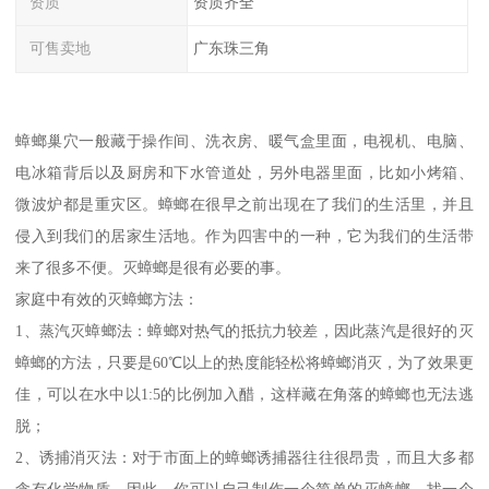
资质
资质齐全
可售卖地
广东珠三角
蟑螂巢穴一般藏于操作间、洗衣房、暖气盒里面，电视机、电脑、
电冰箱背后以及厨房和下水管道处，另外电器里面，比如小烤箱、
微波炉都是重灾区。蟑螂在很早之前出现在了我们的生活里，并且
侵入到我们的居家生活地。作为四害中的一种，它为我们的生活带
来了很多不便。灭蟑螂是很有必要的事。
家庭中有效的灭蟑螂方法：
1、蒸汽灭蟑螂法：蟑螂对热气的抵抗力较差，因此蒸汽是很好的灭
蟑螂的方法，只要是60℃以上的热度能轻松将蟑螂消灭，为了效果更
佳，可以在水中以1:5的比例加入醋，这样藏在角落的蟑螂也无法逃
脱；
2、诱捕消灭法：对于市面上的蟑螂诱捕器往往很昂贵，而且大多都
含有化学物质，因此，你可以自己制作一个简单的灭蟑螂。找一个