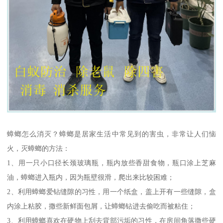
蟑螂怎么消灭？蟑螂是居家生活中常见到的害虫，非常让人们恼
火，灭蟑螂的方法：
1、用一只小口径长颈玻璃瓶，瓶内放些香甜食物，瓶口涂上芝麻
油，蟑螂进入瓶内，因为瓶壁很滑，爬出来比较困难；
2、利用蟑螂爱钻缝隙的习性，用一个纸盒，盖上开有一些缝隙，盒
内涂上粘胶，撒些新鲜面包屑，让蟑螂钻进去偷吃而被粘住；
3、利用蟑螂喜欢在硬物上刮去背部污垢的习性，在房间角落撒些硬