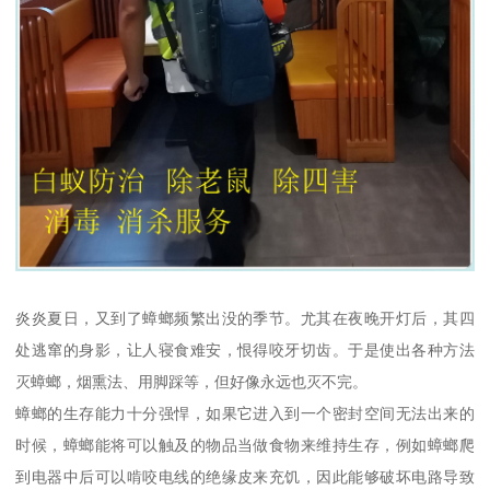
炎炎夏日，又到了蟑螂频繁出没的季节。尤其在夜晚开灯后，其四
处逃窜的身影，让人寝食难安，恨得咬牙切齿。于是使出各种方法
灭蟑螂，烟熏法、用脚踩等，但好像永远也灭不完。
蟑螂的生存能力十分强悍，如果它进入到一个密封空间无法出来的
时候，蟑螂能将可以触及的物品当做食物来维持生存，例如蟑螂爬
到电器中后可以啃咬电线的绝缘皮来充饥，因此能够破坏电路导致