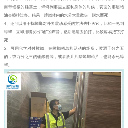
而带锐棱的硅藻土，蟑螂到那里去擦制身体的时候，表面的那层蜡
油会擦掉过多。结果，蟑螂体内的水分大量散失，脱水而死；
4、还可以用干扰蟑螂对外界震动感受的方法去扑灭它，比如一见到
蟑螂，立即用嘴发出“嘘”的声音，然后迅速去拍打，比较容易把它打
死；
5、可用化学对付蟑螂、在蟑螂栖息和活动的场所，喷洒千分之五
的，或万分之三的硼酸粉等，或者放几片除蟑螂药片，也能杀死蟑
螂。