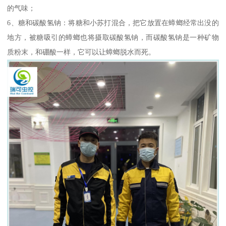
的气味；
6、糖和碳酸氢钠：将糖和小苏打混合，把它放置在蟑螂经常出没的
地方，被糖吸引的蟑螂也将摄取碳酸氢钠，而碳酸氢钠是一种矿物
质粉末，和硼酸一样，它可以让蟑螂脱水而死。