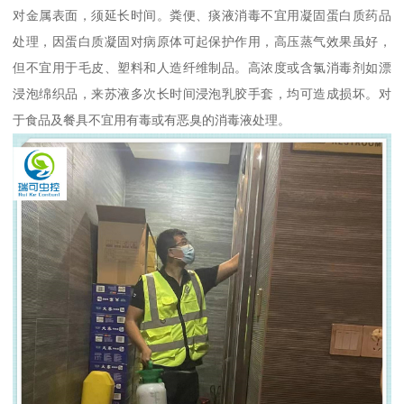
对金属表面，须延长时间。粪便、痰液消毒不宜用凝固蛋白质药品
处理，因蛋白质凝固对病原体可起保护作用，高压蒸气效果虽好，
但不宜用于毛皮、塑料和人造纤维制品。高浓度或含氯消毒剂如漂
浸泡绵织品，来苏液多次长时间浸泡乳胶手套，均可造成损坏。对
于食品及餐具不宜用有毒或有恶臭的消毒液处理。