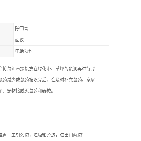
除四害
面议
电话预约
会将鼠饵直接投放在绿化带、草坪的鼠洞再进行封
鼠药减少或鼠药被吃完后，会及时补充鼠药。家庭
子、宠物接触灭鼠药和器械。
位置：主机旁边，垃圾箱旁边，进出门两边；