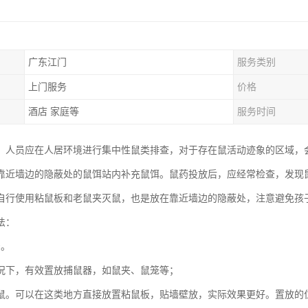
广东江门
服务类别
上门服务
价格
酒店 家庭等
服务时间
，人员应在人居环境进行集中性鼠类排查，对于存在鼠活动迹象的区域，
靠近墙边的隐蔽处的鼠饵站内补充鼠饵。鼠药投放后，应经常检查，发现
自行使用粘鼠板和老鼠夹灭鼠，也是放在靠近墙边的隐蔽处，注意避免孩
法：
治。
况下，有效置放捕鼠器，如鼠夹、鼠笼等；
鼠。可以在这类地方直接放置粘鼠板，贴墙壁放，实际效果更好。置放的