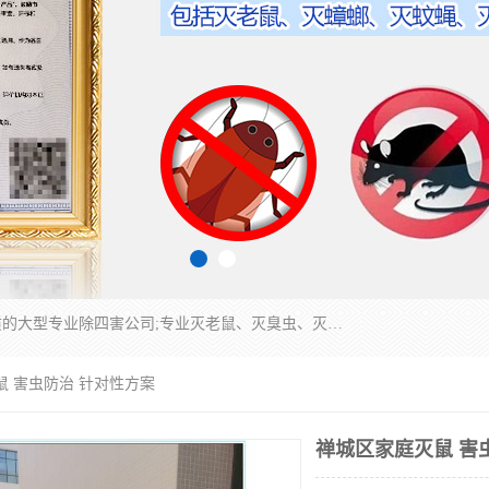
江门市瑞可环境科技有限公司是具有白蚁防治资质的大型专业除四害公司;专业灭老鼠、灭臭虫、灭蟑螂、灭跳蚤、灭蚊、灭蝇、灭白蚁、防蛇等各种害虫的防治。经过多年的努力，公司发展成为集PCO研究、生物制药、害虫防治于一体的专业杀虫灭鼠公司。
鼠 害虫防治 针对性方案
禅城区家庭灭鼠 害