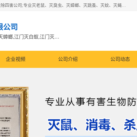
江门市瑞可环境科技有限公司是具有白蚁防治资质的大型专业除四害公司;专业灭老鼠、灭臭虫、灭蟑螂、灭跳蚤、灭蚊、灭蝇、灭白蚁、防蛇等各种害虫的防治。经过多年的努力，公司发展成为集PCO研究、生物制药、害虫防治于一体的专业杀虫灭鼠公司。
限公司
江门除四害公司,江门灭鼠电话,江门灭蟑螂,江门灭白蚁,江门灭鼠江门
企业视频
公司介绍
公司动态