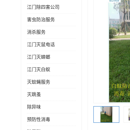
江门除四害公司
害虫防治服务
消杀服务
江门灭鼠电话
江门灭蟑螂
江门灭白蚁
灭蚊蝇服务
灭跳蚤
除异味
预防性消毒