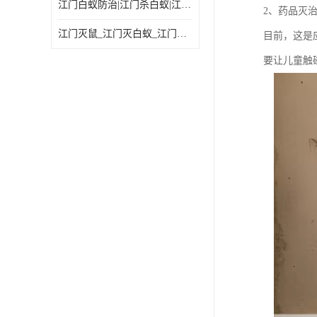
江门白蚁防治|江门杀白蚁|江门杀虫灭鼠|江门灭白蚁|
2、药品灭
江门灭鼠_江门灭白蚁_江门灭蟑螂
目前，这是
要让儿童触