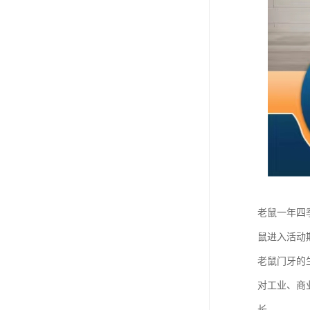
老鼠一年四
鼠进入活动
老鼠门牙的
对工业、商
长。