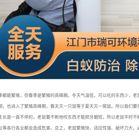
季都能繁殖，但春季是繁殖的高峰期。冬天气温低，可以吃的东西少，老
期，也进入了繁殖高峰期，春天灭一只鼠等于夏天灭一窝鼠。所以我们要
生长是一直不停的，老鼠要不断地咬东西才能把牙磨短，所以老鼠平时不
业等各行各业都会造成危害。总之，老鼠繁殖快、适应性强、破坏力大，