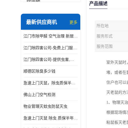
除甲醛
产品描述
最新供应商机
更多
所在地
江门市除甲醛 空气治理 新居除异味 除苯 装修后异味清除
服务形式
服务范围
江门除四害公司-免费上门服务-随叫随到
江门除四害公司-提供虫害,病毒等全面消杀服务
室外灭鼠时
顺德区除臭多少钱
堵，或者在
住户也可以
急速上门灭鼠，除虫质保半年，白蚁、跳蚤、臭虫、蟑螂、德国小镰
灭老鼠的方
佛山上门空气检测
1、物理灭
物业管理灭蚊虫防鼠灭虫
根据现场情
急速上门灭鼠 除虫 质保半年 白蚁 跳蚤 臭虫 蟑螂 德国小镰
粘鼠板灭老