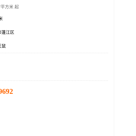
/平方米 起
方米
市蓬江区
灭鼠
9692