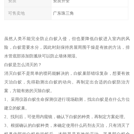
资质
资质齐全
可售卖地
广东珠三角
虽然人类不能完全防止白蚁入侵，但也要降低白蚁进入室内的风
险，白蚁需要水分，因此时刻保持房屋周围干燥是有效的方法，排
水管底部添加防溅块可以防止墙体潮湿。
白蚁是怎么消灭的？
消灭白蚁不是简单的喷药能解决的，白蚁巢部错综复杂，想要有效
灭治白蚁，先得勘测出白蚁的动向。再制定出合适的白蚁防治方
案，方能有效的灭除白蚁。
1、采用仪器白蚁生命探测仪进行现场勘测，找出白蚁是在什么方位
建立的蚁巢。
2、找到后，可使用内窥镜，确认下白蚁的种类，再制定方案处理。
3、根据确认的白蚁种类，来确定使用什么药剂去灭治，只有消灭了
蚁巢内部的白蚁包括蚁后，才能算是有效的灭治。等巢部白蚁全