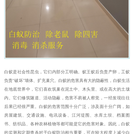
白蚁是社会性昆虫，它们内部分工明确。蚁王蚁后负责产卵，工蚁
负责“破坏”墙体、扩充巢穴。白蚁的危害具有大的隐蔽性，白蚁生活
在地底世界中，它们喜欢筑巢在泥土中、木头里、或在高大的土垅
内。它们修筑隧道、活动隐蔽，危害不易被人察觉，一经发现往往
后果已经很严重。白蚁的危害范围十分广泛，涉及面十分广阔，如
房屋建筑、交通设施、电讯设备、江河堤围、水库土坝、档案图
书、纺织品、各种农林植物等都可能是它的危害对象。因此，白蚁
的监测和定期查杀对于白蚁防治相当重要，可在较大程度上减少白