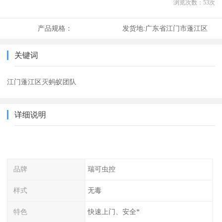
浏览次数：
53
次
产品规格：
发货地:
广东省江门市蓬江区
关键词
江门蓬江区灭蚂蚁团队
详细说明
品牌
瑞可虫控
样式
无毒
特色
快速上门、安全*