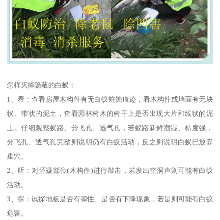
怎样灭掉隐蔽的白蚁：
1、看：查看房屋木构件有无白蚁蛀蚀痕迹，看木构件或墙面有无块
状、带状的泥土，查看园林树木的树干上是否出现大片和线状的泥
土。仔细观察蚁路、分飞孔、透气孔，若蚁路新鲜潮湿、黏度强，
分飞孔、透气孔完整则说明仍有白蚁活动，反之则说明白蚁已放弃
巢穴。
2、听：对怀疑部位(木构件)进行敲击，若发出空洞声则可能有白蚁
活动。
3、探：试探地板是否有弹性、是否有下降现象，若是则可能有白蚁
危害。