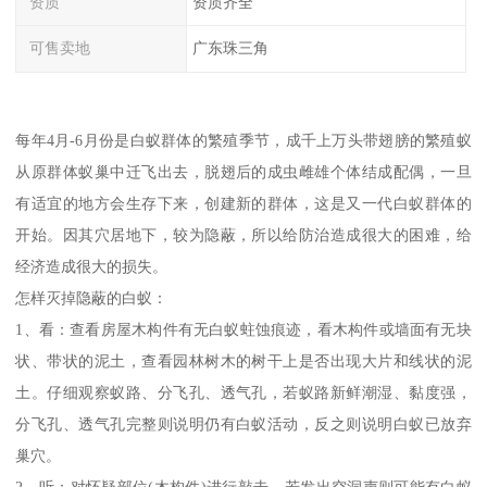
资质
资质齐全
可售卖地
广东珠三角
每年4月-6月份是白蚁群体的繁殖季节，成千上万头带翅膀的繁殖蚁
从原群体蚁巢中迁飞出去，脱翅后的成虫雌雄个体结成配偶，一旦
有适宜的地方会生存下来，创建新的群体，这是又一代白蚁群体的
开始。因其穴居地下，较为隐蔽，所以给防治造成很大的困难，给
经济造成很大的损失。
怎样灭掉隐蔽的白蚁：
1、看：查看房屋木构件有无白蚁蛀蚀痕迹，看木构件或墙面有无块
状、带状的泥土，查看园林树木的树干上是否出现大片和线状的泥
土。仔细观察蚁路、分飞孔、透气孔，若蚁路新鲜潮湿、黏度强，
分飞孔、透气孔完整则说明仍有白蚁活动，反之则说明白蚁已放弃
巢穴。
2、听：对怀疑部位(木构件)进行敲击，若发出空洞声则可能有白蚁