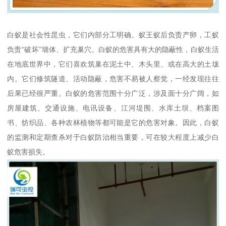
白蚁是社会性昆虫，它们内部分工明确。蚁王蚁后负责产卵，工蚁
负责“破坏”墙体、扩充巢穴。白蚁的危害具有大的隐蔽性，白蚁生活
在地底世界中，它们喜欢筑巢在泥土中、木头里、或在高大的土垅
内。它们修筑隧道、活动隐蔽，危害不易被人察觉，一经发现往往
后果已经很严重。白蚁的危害范围十分广泛，涉及面十分广阔，如
房屋建筑、交通设施、电讯设备、江河堤围、水库土坝、档案图
书、纺织品、各种农林植物等都可能是它的危害对象。因此，白蚁
的监测和定期查杀对于白蚁防治相当重要，可在较大程度上减少白
蚁危害损失。