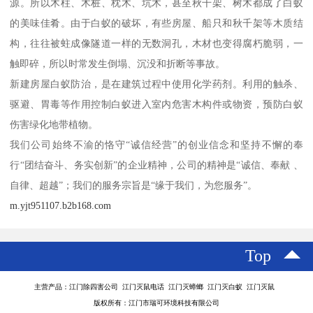
源。所以木柱、木桩、枕木、坑木，甚至秋千架、树木都成了白蚁
的美味佳肴。由于白蚁的破坏，有些房屋、船只和秋千架等木质结
构，往往被蛀成像隧道一样的无数洞孔，木材也变得腐朽脆弱，一
触即碎，所以时常发生倒塌、沉没和折断等事故。
新建房屋白蚁防治，是在建筑过程中使用化学药剂。利用的触杀、
驱避、胃毒等作用控制白蚁进入室内危害木构件或物资，预防白蚁
伤害绿化地带植物。
我们公司始终不渝的恪守“诚信经营”的创业信念和坚持不懈的奉
行“团结奋斗、务实创新”的企业精神，公司的精神是“诚信、奉献 、
自律、超越”；我们的服务宗旨是“缘于我们，为您服务”。
m.yjt951107.b2b168.com
Top
主营产品：江门除四害公司 江门灭鼠电话 江门灭蟑螂 江门灭白蚁 江门灭鼠
版权所有：江门市瑞可环境科技有限公司