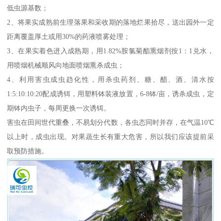
低虫源基数；
2、将果实成熟前生理落果和采收期的落地烂果拾尽，送出园外一定
距离覆盖厚土或用30%的药液喷雾处理；
3、在果实着色进入成熟期，用1.82%胺氯菊酯熏烟剂按1：1兑水，
用喷烟机械顺风向地面喷烟熏杀成虫；
4、利用害虫成虫趋化性，用杀虫药剂、糖、醋、酒、清水按
1:5:10:10:20配成诱铒，用塑料钵装液放置，6-8钵/亩，诱杀成虫，定
期钵内虫子，每周更换一次诱铒。
害虫在田间世代重叠，不易划分代数，各虫态同时并存，在气温10℃
以上时，成虫出现。对果蔬生长有重大危害，所以我们应该提前采
取预防措施。