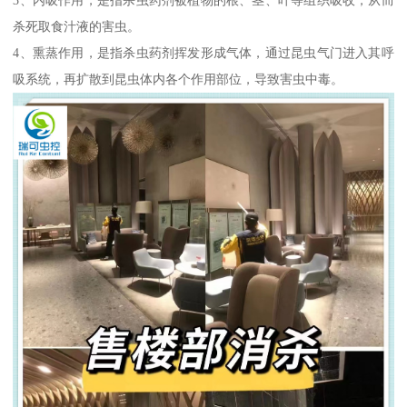
杀死取食汁液的害虫。
4、熏蒸作用，是指杀虫药剂挥发形成气体，通过昆虫气门进入其呼
吸系统，再扩散到昆虫体内各个作用部位，导致害虫中毒。