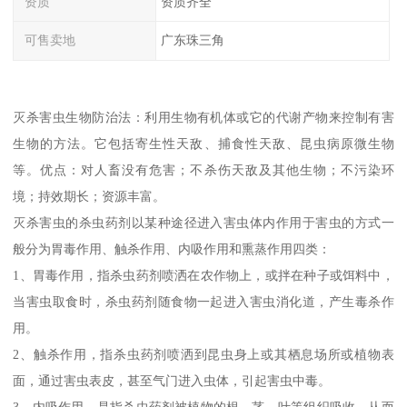
资质
资质齐全
可售卖地
广东珠三角
灭杀害虫生物防治法：利用生物有机体或它的代谢产物来控制有害
生物的方法。它包括寄生性天敌、捕食性天敌、昆虫病原微生物
等。优点：对人畜没有危害；不杀伤天敌及其他生物；不污染环
境；持效期长；资源丰富。
灭杀害虫的杀虫药剂以某种途径进入害虫体内作用于害虫的方式一
般分为胃毒作用、触杀作用、内吸作用和熏蒸作用四类：
1、胃毒作用，指杀虫药剂喷洒在农作物上，或拌在种子或饵料中，
当害虫取食时，杀虫药剂随食物一起进入害虫消化道，产生毒杀作
用。
2、触杀作用，指杀虫药剂喷洒到昆虫身上或其栖息场所或植物表
面，通过害虫表皮，甚至气门进入虫体，引起害虫中毒。
3、内吸作用，是指杀虫药剂被植物的根、茎、叶等组织吸收，从而