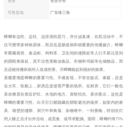
资质
资质齐全
可售卖地
广东珠三角
蟑螂有边吃、边吐、边排泄的恶习，并分泌臭液，在其活动中，不
仅可携带多种病原体，而且也是肠道病和病重要的传播媒介。蟑螂
常匿藏厨房、食品柜、饲料库、卫生间的缝隙处等人们不易注意到
的阴暗角落处，其不仅危害粮油食品、衣物和书籍等仓储物品，而
且还能传播疾病对人造成伤害。灭蟑螂能起到很好的效果。
喜暖爱潮是蟑螂的重要习性。不难发现，不管在饭店、家庭，还是
在火车、轮船上，厨房总是侵害严重的场所。在厨房，它们一般也
喜欢栖居在靠近炉灶、水池的地方。喜暗怕光、昼伏夜出，这也是
蟑螂的重要习性。白天它们都隐藏在阴暗避光的场所，如室内的家
具、墙壁的缝隙、洞穴中和角落、杂物堆中。一到夜晚，特别在灯
闭人睡之后才出外活动，或觅食、或寻求配偶。因而，蟑螂约有75%
的时间都是处于休息状态。蟑螂还有群居的习性，常可发现在一个