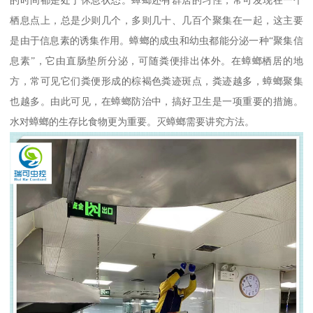
栖息点上，总是少则几个，多则几十、几百个聚集在一起，这主要
是由于信息素的诱集作用。蟑螂的成虫和幼虫都能分泌一种“聚集信
息素”，它由直肠垫所分泌，可随粪便排出体外。在蟑螂栖居的地
方，常可见它们粪便形成的棕褐色粪迹斑点，粪迹越多，蟑螂聚集
也越多。由此可见，在蟑螂防治中，搞好卫生是一项重要的措施。
水对蟑螂的生存比食物更为重要。灭蟑螂需要讲究方法。