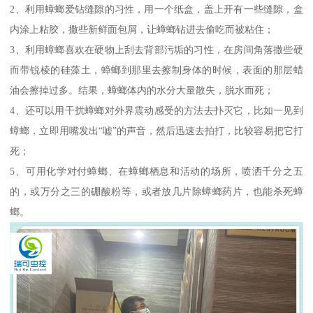
2、利用蟑螂爱钻缝隙的习性，用一个纸盒，盖上开有一些缝隙，盒
内涂上粘胶，撒些新鲜面包屑，让蟑螂钻进去偷吃而被粘住；
3、利用蟑螂喜欢在硬物上刮去背部污垢的习性，在房间角落撒些硬
而带锐棱的硅藻土，蟑螂到那里去擦制身体的时候，表面的那层蜡
油会擦掉过多。结果，蟑螂体内的水分大量散失，脱水而死；
4、还可以用干扰蟑螂对外界震动感受的方法去扑灭它，比如一见到
蟑螂，立即用嘴发出“嘘”的声音，然后迅速去拍打，比较容易把它打
死；
5、可用化学对付蟑螂、在蟑螂栖息和活动的场所，喷洒千分之五
的，或万分之三的硼酸粉等，或者放几片除蟑螂药片，也能杀死蟑
螂。