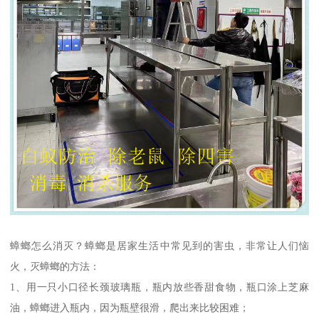
蟑螂怎么消灭？蟑螂是居家生活中常见到的害虫，非常让人们恼
火，灭蟑螂的方法：
1、用一只小口径长颈玻璃瓶，瓶内放些香甜食物，瓶口涂上芝麻
油，蟑螂进入瓶内，因为瓶壁很滑，爬出来比较困难；