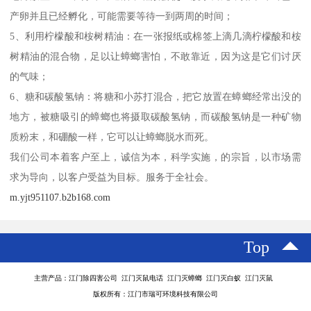
产卵并且已经孵化，可能需要等待一到两周的时间；
5、利用柠檬酸和桉树精油：在一张报纸或棉签上滴几滴柠檬酸和桉
树精油的混合物，足以让蟑螂害怕，不敢靠近，因为这是它们讨厌
的气味；
6、糖和碳酸氢钠：将糖和小苏打混合，把它放置在蟑螂经常出没的
地方，被糖吸引的蟑螂也将摄取碳酸氢钠，而碳酸氢钠是一种矿物
质粉末，和硼酸一样，它可以让蟑螂脱水而死。
我们公司本着客户至上，诚信为本，科学实施，的宗旨，以市场需
求为导向，以客户受益为目标。服务于全社会。
m.yjt951107.b2b168.com
Top
主营产品：江门除四害公司 江门灭鼠电话 江门灭蟑螂 江门灭白蚁 江门灭鼠
版权所有：江门市瑞可环境科技有限公司