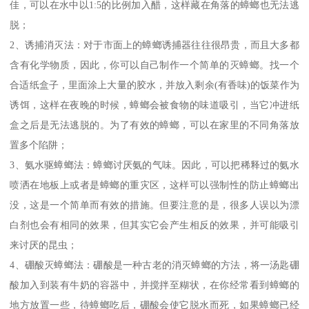
佳，可以在水中以1:5的比例加入醋，这样藏在角落的蟑螂也无法逃
脱；
2、诱捕消灭法：对于市面上的蟑螂诱捕器往往很昂贵，而且大多都
含有化学物质，因此，你可以自己制作一个简单的灭蟑螂。找一个
合适纸盒子，里面涂上大量的胶水，并放入剩余(有香味)的饭菜作为
诱饵，这样在夜晚的时候，蟑螂会被食物的味道吸引，当它冲进纸
盒之后是无法逃脱的。为了有效的蟑螂，可以在家里的不同角落放
置多个陷阱；
3、氨水驱蟑螂法：蟑螂讨厌氨的气味。因此，可以把稀释过的氨水
喷洒在地板上或者是蟑螂的重灾区，这样可以强制性的防止蟑螂出
没，这是一个简单而有效的措施。但要注意的是，很多人误以为漂
白剂也会有相同的效果，但其实它会产生相反的效果，并可能吸引
来讨厌的昆虫；
4、硼酸灭蟑螂法：硼酸是一种古老的消灭蟑螂的方法，将一汤匙硼
酸加入到装有牛奶的容器中，并搅拌至糊状，在你经常看到蟑螂的
地方放置一些，待蟑螂吃后，硼酸会使它脱水而死，如果蟑螂已经